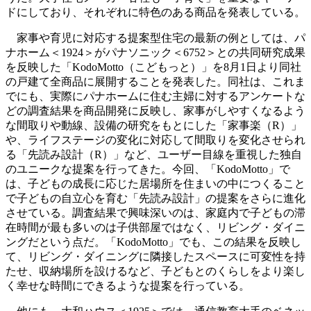
ドにしており、それぞれに特色のある商品を発表している。
家事や育児に対応する提案型住宅の最新の例としては、パ
ナホーム＜1924＞がパナソニック＜6752＞との共同研究成果
を反映した「KodoMotto（こどもっと）」を8月1日より同社
の戸建て全商品に展開することを発表した。同社は、これま
でにも、実際にパナホームに住む主婦に対するアンケートな
どの調査結果を商品開発に反映し、家事がしやすくなるよう
な間取りや動線、設備の研究をもとにした「家事楽（R）」
や、ライフステージの変化に対応して間取りを変化させられ
る「先読み設計（R）」など、ユーザー目線を重視した独自
のユニークな提案を行ってきた。今回、「KodoMotto」で
は、子どもの成長に応じた居場所を住まいの中につくること
で子どもの自立心を育む「先読み設計」の提案をさらに進化
させている。調査結果で興味深いのは、家庭内で子どもの滞
在時間が最も多いのは子供部屋ではなく、リビング・ダイニ
ングだという点だ。「KodoMotto」でも、この結果を反映し
て、リビング・ダイニングに隣接したスペースに可変性を持
たせ、収納場所を設けるなど、子どもとのくらしをより楽し
く幸せな時間にできるような提案を行っている。