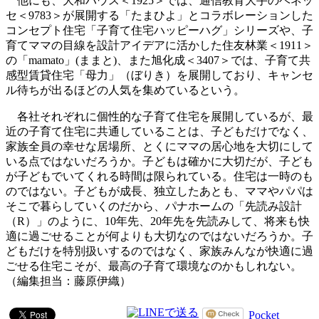
他にも、大和ハウス＜1925＞では、通信教育大手のベネッ
セ＜9783＞が展開する「たまひよ」とコラボレーションした
コンセプト住宅「子育て住宅ハッピーハグ」シリーズや、子
育てママの目線を設計アイデアに活かした住友林業＜1911＞
の「mamato」(ままと)、また旭化成＜3407＞では、子育て共
感型賃貸住宅「母力」（ぼりき）を展開しており、キャンセ
ル待ちが出るほどの人気を集めているという。
各社それぞれに個性的な子育て住宅を展開しているが、最
近の子育て住宅に共通していることは、子どもだけでなく、
家族全員の幸せな居場所、とくにママの居心地を大切にして
いる点ではないだろうか。子どもは確かに大切だが、子ども
が子どもでいてくれる時間は限られている。住宅は一時のも
のではない。子どもが成長、独立したあとも、ママやパパは
そこで暮らしていくのだから、パナホームの「先読み設計
（R）」のように、10年先、20年先を先読みして、将来も快
適に過ごせることが何よりも大切なのではないだろうか。子
どもだけを特別扱いするのではなく、家族みんなが快適に過
ごせる住宅こそが、最高の子育て環境なのかもしれない。
（編集担当：藤原伊織）
Pocket