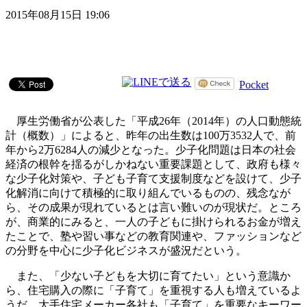
2015年08月15日 19:06
Pocket
厚生労働省が公表した「平成26年（2014年）の人口動態統
計（概数）」によると、昨年の出生数は100万3532人で、前
年から2万6284人の減少となった。少子化問題は日本の社会
経済の根幹を揺るがしかねない重要課題として、政府も様々
な少子化対策や、子ども子育て支援制度などを設けて、少子
化解消に向けて積極的に取り組んでいるものの、残念なが
ら、その成果が現れているとは言い難いのが現状だ。ところ
が、商業的にみると、一人の子どもに掛けられるお金が増え
たことで、塾や習い事などの教育関連や、ファッションなど
の分野を中心に少子化ビジネスが盛況だという。
また、「少ない子どもを大切に育てたい」という意識か
ら、住宅購入の際に「子育て」を重視する人も増えているよ
うだ。大手住宅メーカー各社も「子育て」を重要なキーワー