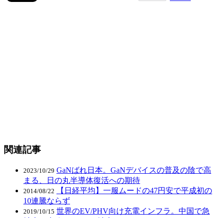
関連記事
GaNばれ日本。GaNデバイスの普及の陰で高
2023/10/29
まる、日の丸半導体復活への期待
【日経平均】一服ムードの47円安で平成初の
2014/08/22
10連騰ならず
世界のEV/PHV向け充電インフラ。中国で急
2019/10/15