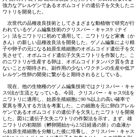
強力なアレルゲンであるオボムコイドの遺伝子を欠失したニ
ワトリを開発した。
次世代の品種改良技術としてさまざまな動植物で研究が行
われているゲノム編集技術のクリスパー・キャス9（ナイ
ン）法をニワトリに初めて適用して、ニワトリなど家禽（か
きん）の新しい品種改良法を開発した。ゲノム編集により精
子や卵子の元になる始原生殖細胞のオボムコイド遺伝子を欠
失させて、オボムコイド遺伝子欠失ニワトリを作製した。こ
のニワトリが生産する卵は、オボムコイドタンパク質を含ま
ないことが期待され、副作用の少ないワクチンの生産や低ア
レルゲン性卵の開発に繋がると期待されるとしている。
現在、他の生物種のゲノム編集技術ではクリスパー・キャ
ス9法が主流となっている。今回、クリスパー・キャス9法を
ニワトリに適用し、始原生殖細胞に90 %以上の高い確率で
変異を導入する方法を考案した。この細胞を元に卵白アレル
ゲンであるオボムコイドの遺伝子を欠失したニワトリを開発
した。図1に遺伝子欠失ニワトリの作製法を示す。まず、雄
ニワトリの初期胚（孵卵開始から2.5日経過の胚）の血液か
ら始原生殖細胞を分離した後に培養し、クリスパー・キャス