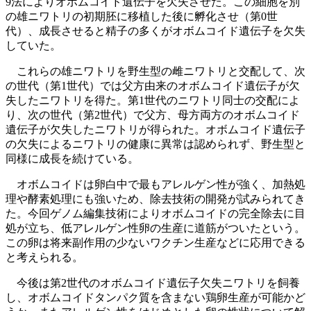
9法によりオボムコイド遺伝子を欠失させた。この細胞を別
の雄ニワトリの初期胚に移植した後に孵化させ（第0世
代）、成長させると精子の多くがオボムコイド遺伝子を欠失
していた。
これらの雄ニワトリを野生型の雌ニワトリと交配して、次
の世代（第1世代）では父方由来のオボムコイド遺伝子が欠
失したニワトリを得た。第1世代のニワトリ同士の交配によ
り、次の世代（第2世代）で父方、母方両方のオボムコイド
遺伝子が欠失したニワトリが得られた。オボムコイド遺伝子
の欠失によるニワトリの健康に異常は認められず、野生型と
同様に成長を続けている。
オボムコイドは卵白中で最もアレルゲン性が強く、加熱処
理や酵素処理にも強いため、除去技術の開発が試みられてき
た。今回ゲノム編集技術によりオボムコイドの完全除去に目
処が立ち、低アレルゲン性卵の生産に道筋がついたという。
この卵は将来副作用の少ないワクチン生産などに応用できる
と考えられる。
今後は第2世代のオボムコイド遺伝子欠失ニワトリを飼養
し、オボムコイドタンパク質を含まない鶏卵生産が可能かど