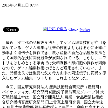
2016年04月11日 07:44
Check
Pocket
最近、次世代の品種改良法としてゲノム編集技術が注目を
集めている。ゲノム編集は従来の技術よりもはるかに正確に
効率よく遺伝子を操作でき、農水産物の新たな品種改良法と
して国際的な技術開発競争が展開されている。しかし、ニワ
トリをはじめとする家禽では受精直後の卵細胞の操作が困難
なので、ゲノム編集技術はほとんど適用されていない。ま
た、品種改良では重要な父方母方由来の両遺伝子に変異を導
入したゲノム編集ニワトリも、これまでなかった。
今回、国立研究開発法人 産業技術総合研究所（産総研）
バイオメディカル研究部門 細胞分子機能研究グループ付 大
石勲総括主幹は、国立研究開発法人 農業・食品産業技術総
合研究機構畜産研究部門 田上貴寛上級研究員、国立大学法
人 信州大学農学部 鏡味裕教授らと共同で、卵白に含まれる