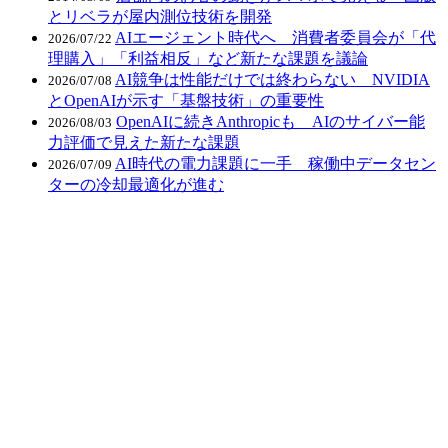
とリベラが屋内測位技術を開発
AIエージェント時代へ 消費者委員会が「代
2026/07/22
理購入」「利益相反」など新たな課題を議論
AI競争は性能だけでは終わらない NVIDIA
2026/07/08
とOpenAIが示す「基盤技術」の重要性
OpenAIに続きAnthropicも AIのサイバー能
2026/08/03
力評価で見えた新たな課題
AI時代の電力課題に一手 稼働中データセン
2026/07/09
ターの冷却最適化が進む