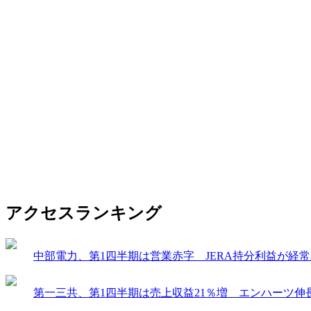
アクセスランキング
中部電力、第1四半期は営業赤字 JERA持分利益が経
第一三共、第1四半期は売上収益21％増 エンハーツ伸