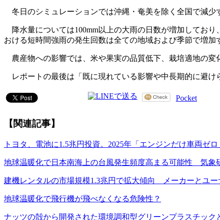
冬日のシミュレーションでは沖縄・奄美を除く全国で減少する
降水量については100mm以上の大雨の日数が増加しており
おける短時間強雨の発生回数は全ての地域および季節で増加
農産物への影響では、米や果実の品質低下、栽培適地の変化
レポートの最後は「既に現れている影響や中長期的に避けら
Pocket
【関連記事】
トヨタ、電池に1.5兆円投資。2025年「エンジンだけ車両ゼ
地球温暖化で日本南海上の台風発生頻度高まる可能性 気象
建機レンタルの市場規模1.3兆円で拡大傾向 メーカーとユ
地球温暖化で飛行機が飛べなくなる危険性？
ナッツの殻から開発された環境調和型グリーンプラスチック