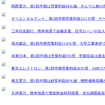
関西電力、第1四半期は営業利益84％減 きんでん株の
オリエンタルランド、第1四半期営業利益23.1％増 
三井住友銀行、熊本地震で金融支援 住宅ローンや法人
清水建設、第1四半期営業利益11.8％増 大型工事進
JR東日本、第1四半期は営業利益9％増 営業収益は過
東京エレクトロン、第1四半期営業利益46％増 AI向
東京電力、第1四半期は経常利益89％減 燃料価格高騰
九州電力、熊本地震で電気料金特別措置 支払期限延長