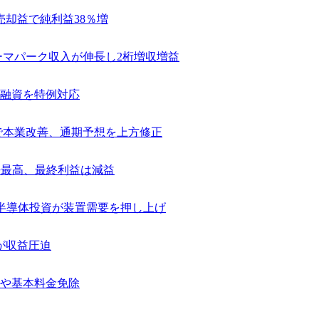
売却益で純利益38％増
テーマパーク収入が伸長し2桁増収増益
融資を特例対応
捗で本業改善、通期予想を上方修正
去最高、最終利益は減益
け半導体投資が装置需要を押し上げ
が収益圧迫
や基本料金免除