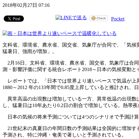
2018年02月27日 07:16
Pocket
文科省、環境省、農水省、国交省、気象庁が合同で、「気候変
猛暑日、強雨が増加」。
2月16日、文科省、環境省、農水省、国交省、気象庁は合
測・影響評価に関する統合レポート2018～日本の気候変動
レポートでは、「日本では世界より速いペースで気温が上昇し
1880～2012 年の133年間で0.85度上昇していると推
異常高温の出現数は増加している一方、異常低温の出現数は減少
し、猛暑日は10年あたり0.2日の割合で増加している。熱帯夜
日本の気候の将来予測については4つのシナリオで予測計算が行
21世紀末の真夏日の年間日数の予測結果は全国的に増加す
予測され、特に沖縄・奄美で著しいと予測されている。