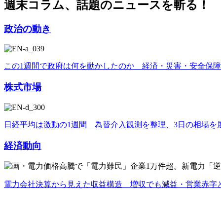
週末コラム、話題のニュースを斬る！
政治の動き
この1週間で政府は何を動かしたのか 経済・災害・安全保
株式市場
日経平均は激動の1週間 為替介入観測を整理、3日の相場を
経済動向
電力会社決算から見えた収益構造 増収でも減益・営業赤字