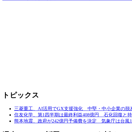
トピックス
三菱重工、AI活用でGX支援強化 中堅・中小企業の脱
住友化学、第1四半期は最終利益408億円 石化回復と
熊本地震、政府が242億円予備費を決定 気象庁は台風