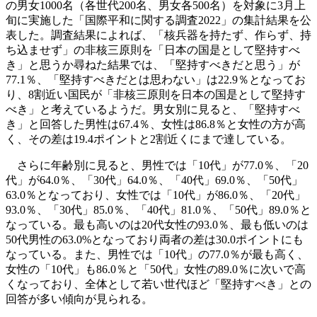
の男女1000名（各世代200名、男女各500名）を対象に3月上
旬に実施した「国際平和に関する調査2022」の集計結果を公
表した。調査結果によれば、「核兵器を持たず、作らず、持
ち込ませず」の非核三原則を「日本の国是として堅持すべ
き」と思うか尋ねた結果では、「堅持すべきだと思う」が
77.1％、「堅持すべきだとは思わない」は22.9％となってお
り、8割近い国民が「非核三原則を日本の国是として堅持す
べき」と考えているようだ。男女別に見ると、「堅持すべ
き」と回答した男性は67.4％、女性は86.8％と女性の方が高
く、その差は19.4ポイントと2割近くにまで達している。
さらに年齢別に見ると、男性では「10代」が77.0％、「20
代」が64.0％、「30代」64.0％、「40代」69.0％、「50代」
63.0％となっており、女性では「10代」が86.0％、「20代」
93.0％、「30代」85.0％、「40代」81.0％、「50代」89.0％と
なっている。最も高いのは20代女性の93.0％、最も低いのは
50代男性の63.0%となっており両者の差は30.0ポイントにも
なっている。また、男性では「10代」の77.0％が最も高く、
女性の「10代」も86.0％と「50代」女性の89.0％に次いで高
くなっており、全体として若い世代ほど「堅持すべき」との
回答が多い傾向が見られる。