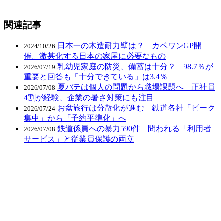
関連記事
日本一の木造耐力壁は？ カベワンGP開
2024/10/26
催。激甚化する日本の家屋に必要なもの
乳幼児家庭の防災、備蓄は十分？ 98.7％が
2026/07/19
重要と回答も「十分できている」は3.4％
夏バテは個人の問題から職場課題へ 正社員
2026/07/08
4割が経験、企業の暑さ対策にも注目
お盆旅行は分散化が進む 鉄道各社「ピーク
2026/07/24
集中」から「予約平準化」へ
鉄道係員への暴力590件 問われる「利用者
2026/07/08
サービス」と従業員保護の両立