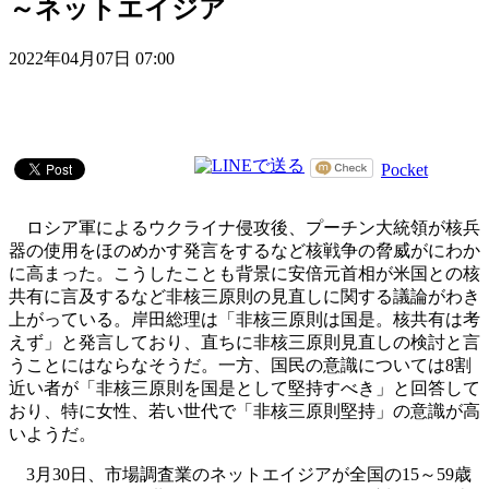
～ネットエイジア
2022年04月07日 07:00
Pocket
ロシア軍によるウクライナ侵攻後、プーチン大統領が核兵
器の使用をほのめかす発言をするなど核戦争の脅威がにわか
に高まった。こうしたことも背景に安倍元首相が米国との核
共有に言及するなど非核三原則の見直しに関する議論がわき
上がっている。岸田総理は「非核三原則は国是。核共有は考
えず」と発言しており、直ちに非核三原則見直しの検討と言
うことにはならなそうだ。一方、国民の意識については8割
近い者が「非核三原則を国是として堅持すべき」と回答して
おり、特に女性、若い世代で「非核三原則堅持」の意識が高
いようだ。
3月30日、市場調査業のネットエイジアが全国の15～59歳