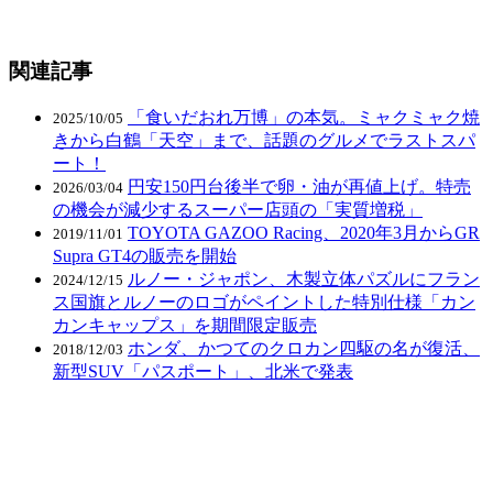
関連記事
「食いだおれ万博」の本気。ミャクミャク焼
2025/10/05
きから白鶴「天空」まで、話題のグルメでラストスパ
ート！
円安150円台後半で卵・油が再値上げ。特売
2026/03/04
の機会が減少するスーパー店頭の「実質増税」
TOYOTA GAZOO Racing、2020年3月からGR
2019/11/01
Supra GT4の販売を開始
ルノー・ジャポン、木製立体パズルにフラン
2024/12/15
ス国旗とルノーのロゴがペイントした特別仕様「カン
カンキャップス」を期間限定販売
ホンダ、かつてのクロカン四駆の名が復活、
2018/12/03
新型SUV「パスポート」、北米で発表