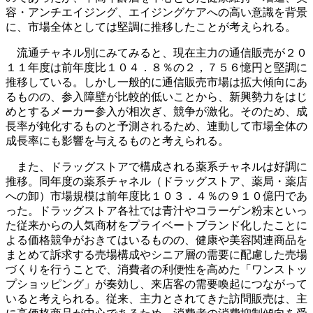
容・アンチエイジング、エイジングケアへの高い意識を背景
に、市場全体としては堅調に推移したことが考えられる。
流通チャネル別にみてみると、現在主力の通信販売が２０
１１年度は前年度比１０４．８％の２，７５６憶円と堅調に
推移している。しかし一般的に通信販売市場は拡大傾向にあ
るものの、参入障壁が比較的低いことから、新興勢力をはじ
めとするメーカー参入が相次ぎ、競争が激化。そのため、成
長率が鈍化するものと予測されるため、連動して市場全体の
成長率にも影響を与えるものと考えられる。
また、ドラッグストアで構成される薬系チャネルは好調に
推移。同年度の薬系チャネル（ドラッグストア、薬局・薬店
への卸）市場規模は前年度比１０３．４％の９１０億円であ
った。ドラッグストア各社では青汁やコラーゲン粉末といっ
た従来からの人気商材をプライベートブランド化したことに
よる価格競争がおきてはいるものの、健康や美容関連商品を
まとめて訴求する売場構成やシニア層の需要に配慮した売場
づくりを行うことで、消費者の利便性を高めた「ワンストッ
プショッピング」が奏効し、来店客の需要喚起につながって
いると考えられる。従来、主力とされてきた訪問販売は、主