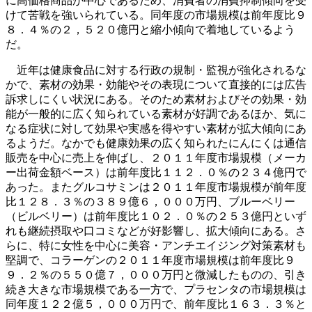
に高価格商品が中心であるため、消費者の消費抑制傾向を受
けて苦戦を強いられている。同年度の市場規模は前年度比９
８．４％の２，５２０億円と縮小傾向で着地しているよう
だ。
近年は健康食品に対する行政の規制・監視が強化されるな
かで、素材の効果・効能やその表現について直接的には広告
訴求しにくい状況にある。そのため素材およびその効果・効
能が一般的に広く知られている素材が好調であるほか、気に
なる症状に対して効果や実感を得やすい素材が拡大傾向にあ
るようだ。なかでも健康効果の広く知られたにんにくは通信
販売を中心に売上を伸ばし、２０１１年度市場規模（メーカ
ー出荷金額ベース）は前年度比１１２．０％の２３４億円で
あった。またグルコサミンは２０１１年度市場規模が前年度
比１２８．３％の３８９億６，０００万円、ブルーベリー
（ビルベリー）は前年度比１０２．０％の２５３億円といず
れも継続摂取や口コミなどが好影響し、拡大傾向にある。さ
らに、特に女性を中心に美容・アンチエイジング対策素材も
堅調で、コラーゲンの２０１１年度市場規模は前年度比９
９．２％の５５０億７，０００万円と微減したものの、引き
続き大きな市場規模である一方で、プラセンタの市場規模は
同年度１２２億５，０００万円で、前年度比１６３．３％と