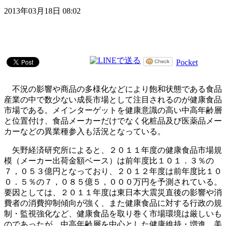
2013年03月18日 08:02
Pocket
不況の影響や商品の多様化などにより飽和状態である食品
産業の中で数少ない成長市場として注目されるのが健康食品
市場である。メインターゲットを健康意識の高い中高年齢層
と位置付け、食品メーカーだけでなく化粧品及び医薬品メー
カーなどの異業種参入も活況となっている。
矢野経済研究所によると、２０１１年度の健康食品市場規
模（メーカー出荷金額ベース）は前年度比１０１．３％の
７，０５３億円となっており、２０１２年度は前年度比１０
０．５％の７，０８５億５，０００万円を予測されている。
要因としては、２０１１年度は東日本大震災直後の影響や消
費者の消費抑制傾向が強く、また健康食品に対する行政の規
制・監視強化など、健康食品を取り巻く市場環境は厳しいも
のであったが、中高年齢層を中心とした健康維持・増進、美