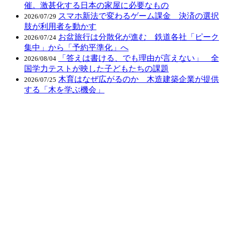
催。激甚化する日本の家屋に必要なもの
スマホ新法で変わるゲーム課金 決済の選択
2026/07/29
肢が利用者を動かす
お盆旅行は分散化が進む 鉄道各社「ピーク
2026/07/24
集中」から「予約平準化」へ
「答えは書ける、でも理由が言えない」 全
2026/08/04
国学力テストが映した子どもたちの課題
木育はなぜ広がるのか 木造建築企業が提供
2026/07/25
する「木を学ぶ機会」