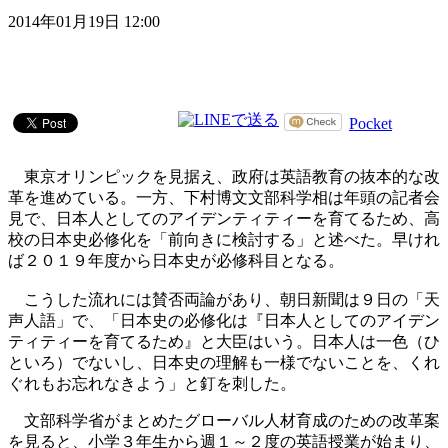
2014年01月19日 12:00
Pocket
東京オリンピックを見据え、政府は英語教育の抜本的な改
革を進めている。一方、下村博文文部科学相は年頭の記者会
見で、日本人としてのアイデンティティーを育てるため、高
校の日本史必修化を「前向きに検討する」と述べた。早けれ
ば２０１９年度から日本史が必修科目となる。
こうした流れには賛否両論があり、朝日新聞は９日の「天
声人語」で、「日本史の必修化は『日本人としてのアイデン
ティティーを育てるため』と大臣はいう。日本人は一色（ひ
といろ）でないし、日本史の理解も一様でないことを、くれ
ぐれもお忘れなきよう」と釘を刺した。
文部科学省がまとめたグローバル人材育成のための改革案
を見ると、小学３年生から週１～２度の英語授業が始まり、