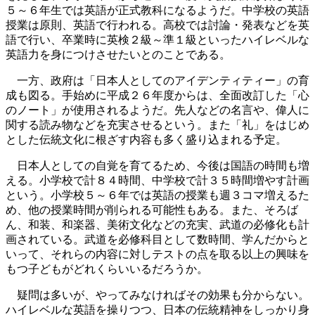
５～６年生では英語が正式教科になるようだ。中学校の英語
授業は原則、英語で行われる。高校では討論・発表などを英
語で行い、卒業時に英検２級～準１級といったハイレベルな
英語力を身につけさせたいとのことである。
一方、政府は「日本人としてのアイデンティティー」の育
成も図る。手始めに平成２６年度からは、全面改訂した「心
のノート」が使用されるようだ。先人などの名言や、偉人に
関する読み物などを充実させるという。また「礼」をはじめ
とした伝統文化に根ざす内容も多く盛り込まれる予定。
日本人としての自覚を育てるため、今後は国語の時間も増
える。小学校で計８４時間、中学校で計３５時間増やす計画
という。小学校５～６年では英語の授業も週３コマ増えるた
め、他の授業時間が削られる可能性もある。また、そろば
ん、和装、和楽器、美術文化などの充実、武道の必修化も計
画されている。武道を必修科目として数時間、学んだからと
いって、それらの内容に対しテストの点を取る以上の興味を
もつ子どもがどれくらいいるだろうか。
疑問は多いが、やってみなければその効果も分からない。
ハイレベルな英語を操りつつ、日本の伝統精神をしっかり身