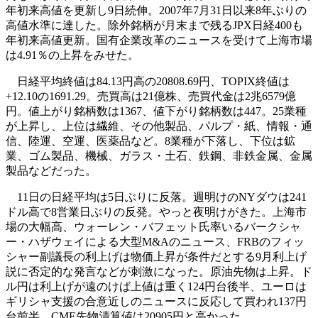
年初来高値を更新し9日続伸。2007年7月31日以来8年ぶりの
高値水準に達した。除外銘柄が月末まで残るJPX日経400も
年初来高値更新。国有企業改革のニュースを受けて上海市場
は4.91％の上昇をみせた。
日経平均終値は84.13円高の20808.69円、TOPIX終値は
+12.10の1691.29。売買高は21億株、売買代金は2兆6579億
円。値上がり銘柄数は1367、値下がり銘柄数は447。25業種
が上昇し、上位は繊維、その他製品、パルプ・紙、情報・通
信、陸運、空運、医薬品など。8業種が下落し、下位は鉱
業、ゴム製品、機械、ガラス・土石、鉄鋼、非鉄金属、金属
製品などだった。
11日の日経平均は5日ぶりに反落。週明けのNYダウは241
ドル高で8営業日ぶりの反発。やっと夜明けがきた。上海市
場の大幅高、ウォーレン・バフェット氏率いるバークシャ
ー・ハザウェイによる大型M&Aのニュース、FRBのフィッ
シャー副議長の利上げは物価上昇が条件だとする9月利上げ
説に否定的な発言などが刺激になった。原油先物は上昇。ド
ル円は利上げが遠のけば上値は重く124円台後半、ユーロは
ギリシャ支援の合意近しのニュースに反応して買われ137円
台前半。CME先物清算値は20905円と高かった。