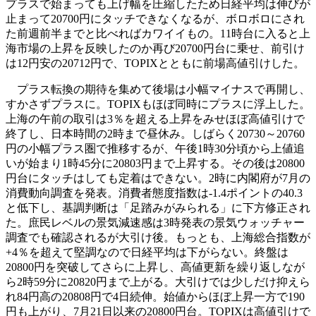
プラスで始まっても上げ幅を圧縮したため日経平均は伸びが
止まって20700円にタッチできなくなるが、ボロボロにされ
た前週前半までと比べればカワイイもの。11時台に入ると上
海市場の上昇を反映したのか再び20700円台に乗せ、前引け
は12円安の20712円で、TOPIXとともに前場高値引けした。
プラス転換の期待を集めて後場は小幅マイナスで再開し、
すかさずプラスに。TOPIXもほぼ同時にプラスに浮上した。
上海の午前の取引は3％を超える上昇をみせほぼ高値引けで
終了し、日本時間の2時まで昼休み。しばらく20730～20760
円の小幅プラス圏で推移するが、午後1時30分頃から上値追
いが始まり1時45分に20803円まで上昇する。その後は20800
円台にタッチはしても定着はできない。2時に内閣府が7月の
消費動向調査を発表。消費者態度指数は-1.4ポイントの40.3
と低下し、基調判断は「足踏みがみられる」に下方修正され
た。庶民レベルの景気減速感は3時発表の景気ウォッチャー
調査でも確認されるが大引け後。もっとも、上海総合指数が
+4％を超えて堅調なので日経平均は下がらない。終盤は
20800円を突破してさらに上昇し、高値更新を繰り返しなが
ら2時59分に20820円まで上がる。大引けでは少しだけ抑えら
れ84円高の20808円で4日続伸。始値からほぼ上昇一方で190
円も上がり、7月21日以来の20800円台。TOPIXは高値引けで