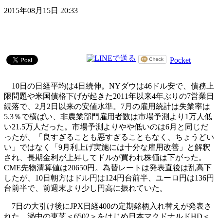
2015年08月15日 20:33
Pocket
10日の日経平均は4日続伸。NYダウは46ドル安で、債務上
限問題や米国債格下げが起きた2011年以来4年ぶりの7営業日
続落で、2月2日以来の安値水準。7月の雇用統計は失業率は
5.3％で横ばい、非農業部門雇用者数は市場予測より1万人低
い21.5万人だった。市場予測よりやや低いのは6月と同じだ
ったが、「良すぎることも悪すぎることもなく、ちょうどい
い」ではなく「9月利上げ実施には十分な雇用改善」と解釈
され、長期金利が上昇してドルが買われ株価は下がった。
CME先物清算値は20650円。為替レートは発表直後は乱高下
したが、10日朝方はドル円は124円台前半、ユーロ円は136円
台前半で、前週末より少し円高に振れていた。
7日の大引け後にJPX日経400の定期銘柄入れ替えが発表さ
れた。渦中の東芝＜6502＞をはじめ日本マクドナルドHD＜