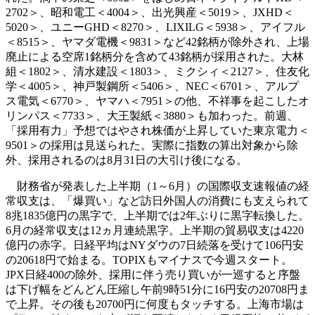
2702＞、昭和電工＜4004＞、出光興産＜5019＞、JXHD＜
5020＞、ユニーGHD＜8270＞、LIXILG＜5938＞、アイフル
＜8515＞、ヤマダ電機＜9831＞など42銘柄が除外され、上場
廃止による空席1銘柄分を含めて43銘柄が採用された。大林
組＜1802＞、清水建設＜1803＞、ミクシィ＜2127＞、住友化
学＜4005＞、神戸製鋼所＜5406＞、NEC＜6701＞、アルプ
ス電気＜6770＞、ヤマハ＜7951＞の他、不祥事を起こしたオ
リンパス＜7733＞、大王製紙＜3880＞も加わった。前週、
「採用有力」予想ではやされ株価が上昇していた東京電力＜
9501＞の採用は見送られた。実際に指数の算出対象から除
外、採用されるのは8月31日の大引け後になる。
財務省が発表した上半期（1～6月）の国際収支速報値の経
常収支は、「爆買い」など訪日外国人の消費にも支えられて
8兆1835億円の黒字で、上半期では2年ぶりに黒字転換した。
6月の経常収支は12ヵ月連続黒字。上半期の貿易収支は4220
億円の赤字。日経平均はNYダウの7日続落を受けて106円安
の20618円で始まる。TOPIXもマイナスで今週スタート。
JPX日経400の除外、採用に伴う売り買いが一巡すると序盤
は下げ幅をどんどん圧縮し午前9時51分に16円安の20708円ま
で上昇。その後も20700円に何度もタッチする。上海市場は