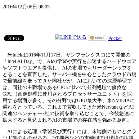
2016年12月06日 08:05
Pocket
米Intelは2016年11月17日、サンフランシスコにて開催の
「Intel AI Day」で、AIの学習や実行を加速するハードウエア
やソフトウエアを提供し、AIの市場でもリーダーシップを
とることを宣言した。サーバー機を中心としたクラウド市場
で最前線を走ってきた同社だが、AIにおいての深層学習で
は、同社の主戦場であるCPUに比べて並列処理で優位な
GPU（画像処理に使用されるプロセッサーユニット）を採
用する場面が多く、その分野ではGPU最大手、米NVIDIAに
遅れをとっている。これまで買収してきた米NervanaなどAI
関連のベンチャー3社の技術を取り込むことで、今後急速に
拡大すると見込まれるAIの市場での存在感を強める意向。
AIによる処理（学習及び実行）には、末端側のものとクラ
ウド側のものがある。IoT機器などの末端側では環境の認識