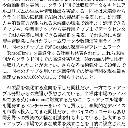
や自動制御を実施し、クラウド側では収集データをもとにア
ルゴリズムの生成や情報抽出を実施する。同社は末端側から
クラウド側の広範囲でAI向けの製品群を発表した。処理能
力や消費電力が限られる末端側の環境で効率よく処理できる
チップや、学習用チップから実行用チップまでデータセンタ
ーでAIの実装に利用できる製品群を発表。それ以外にも深
層学習開発に向けたフレームワークや数値演算用ライブラ
リ、同社のチップ上で米Goggleの深層学習フレームワーク
「TensorFlow」を最適化する計画も発表された。これら末端
側からクラウド側までの高速化実現は、Nervanaの持つ技術
を取り入れたことが大きい。さらなる技術強化にて20年まで
に、同社のチップを用いた深層学習での所要時間を現在最も
高速なものの100分の1にまで減らすとのこと。
AI製品を強化する意向を示した同社だが、一方でウェアラ
ブル分野からの撤退が予想されている。半導体市場のライバ
ルである英Qualcommに対抗するために、ウェアラブル端末
を開発するベンチャーをいくつも買収し、画期的なデバイス
を市場へ投入してきた同社だが、デバイスのリコールもあり
同分野への投資の大幅な削減を打ち出している。拡大するウ
ェアラブル市場で大きな成果を残すことを目的に設立された