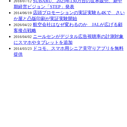
SUBARU、2025年130万台の世界販売、新中
2018/07/12
期経営ビジョン「STEP」発表
店頭プロモーションの実証実験も4Kで さい
2014/06/19
か屋と凸版印刷が実証実験開始
航空会社はなぜ変わるのか JALが広げる顧
2026/04/22
客接点戦略
ニールセンがデジタル広告視聴率の計測対象
2016/04/02
にスマホやタブレットを追加
ドコモ、スマホ用シニア見守りアプリを無料
2014/03/23
提供