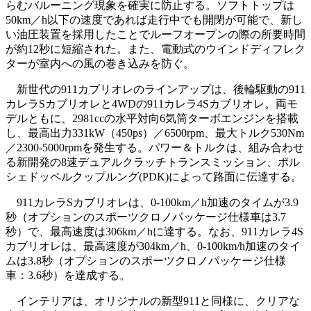
らむバルーニング現象を確実に防止する。ソフトトップは
50km／h以下の速度であれば走行中でも開閉が可能で、新し
い油圧装置を採用したことでルーフオープンの際の所要時間
が約12秒に短縮された。また、電動式のウインドディフレク
ターが室内への風の巻き込みを防ぐ。
新世代の911カブリオレのラインアップは、後輪駆動の911
カレラSカブリオレと4WDの911カレラ4Sカブリオレ。両モ
デルともに、2981ccの水平対向6気筒ターボエンジンを搭載
し、最高出力331kW（450ps）／6500rpm、最大トルク530Nm
／2300-5000rpmを発生する。パワー＆トルクは、組み合わせ
る新開発の8速デュアルクラッチトランスミッション、ポル
シェドッペルクップルング(PDK)によって路面に伝達する。
911カレラSカブリオレは、0-100km／h加速のタイムが3.9
秒（オプションのスポーツクロノパッケージ仕様車は3.7
秒）で、最高速度は306km／hに達する。なお、911カレラ4S
カブリオレは、最高速度が304km／h、0-100km/h加速のタイ
ムは3.8秒（オプションのスポーツクロノパッケージ仕様
車：3.6秒）を達成する。
インテリアは、オリジナルの新型911と同様に、クリアな