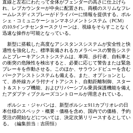
直線と左右にわたって全体がフェンダーの高さに仕上げら
れ、レブカウンターが中央に配置され、両横のスリムなフレ
ームレスディスプレーがドライバーに情報を提供する。ポル
シェ・コミュニケーションマネジメントシステム（PCM）
の10.9インチセンタースクリーンは、視線をそらすことなく
迅速な操作が可能となっている。
新型に搭載した高度なアシスタンスシステムが安全性と快
適性を強化した。標準装備されるカメラベースの警告システ
ムとブレーキアシストシステムは、車両、歩行者、自転車と
の衝突の危険性を検出すると、必要に応じて警告または緊急
ブレーキを作動させる。このほか、サラウンドビューを含む
パークアシストシステムも備える。また、オプションとし
て、赤外線カメラ付ナイトアシスト、自動距離制御、スター
ト＆ストップ機能、およびリバーシブル乗員保護機能を備え
たアダプティブクルーズコントロールが用意されている。
ポルシェ・ジャパンは、新型ポルシェ911カブリオレの日
本仕様のスペック・概要・価格を含め、国内での価格、予約
受注の開始などについては、決定次第リリースするとしてい
る。（編集担当：吉田恒）