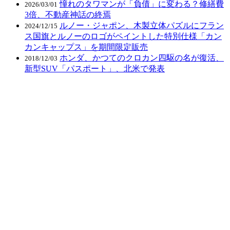
憧れのタワマンが「負債」に変わる？修繕費
2026/03/01
3倍、不動産神話の終焉
ルノー・ジャポン、木製立体パズルにフラン
2024/12/15
ス国旗とルノーのロゴがペイントした特別仕様「カン
カンキャップス」を期間限定販売
ホンダ、かつてのクロカン四駆の名が復活、
2018/12/03
新型SUV「パスポート」、北米で発表