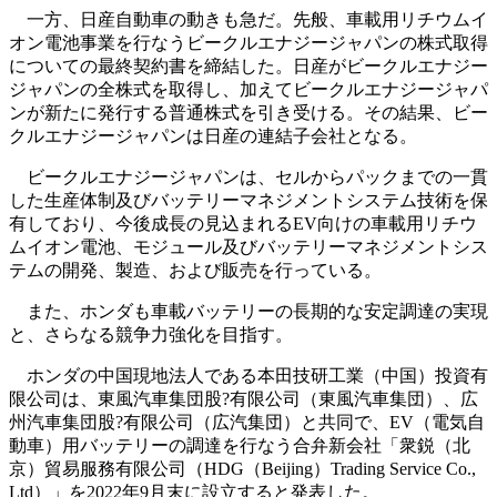
一方、日産自動車の動きも急だ。先般、車載用リチウムイ
オン電池事業を行なうビークルエナジージャパンの株式取得
についての最終契約書を締結した。日産がビークルエナジー
ジャパンの全株式を取得し、加えてビークルエナジージャパ
ンが新たに発行する普通株式を引き受ける。その結果、ビー
クルエナジージャパンは日産の連結子会社となる。
ビークルエナジージャパンは、セルからパックまでの一貫
した生産体制及びバッテリーマネジメントシステム技術を保
有しており、今後成長の見込まれるEV向けの車載用リチウ
ムイオン電池、モジュール及びバッテリーマネジメントシス
テムの開発、製造、および販売を行っている。
また、ホンダも車載バッテリーの長期的な安定調達の実現
と、さらなる競争力強化を目指す。
ホンダの中国現地法人である本田技研工業（中国）投資有
限公司は、東風汽車集団股?有限公司（東風汽車集団）、広
州汽車集団股?有限公司（広汽集団）と共同で、EV（電気自
動車）用バッテリーの調達を行なう合弁新会社「衆鋭（北
京）貿易服務有限公司（HDG（Beijing）Trading Service Co.,
Ltd）」を2022年9月末に設立すると発表した。