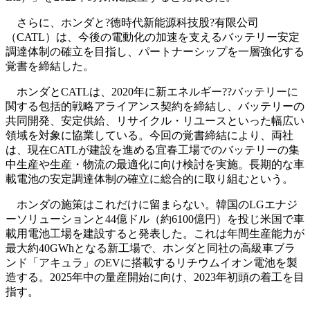
さらに、ホンダと?德時代新能源科技股?有限公司
（CATL）は、今後の電動化の加速を支えるバッテリー安定
調達体制の確立を目指し、パートナーシップを一層強化する
覚書を締結した。
ホンダとCATLは、2020年に新エネルギー??バッテリーに
関する包括的戦略アライアンス契約を締結し、バッテリーの
共同開発、安定供給、リサイクル・リユースといった幅広い
領域を対象に協業している。今回の覚書締結により、両社
は、現在CATLが建設を進める宜春工場でのバッテリーの集
中生産や生産・物流の最適化に向け検討を実施。長期的な車
載電池の安定調達体制の確立に総合的に取り組むという。
ホンダの施策はこれだけに留まらない。韓国のLGエナジ
ーソリューションと44億ドル（約6100億円）を投じ米国で車
載用電池工場を建設すると発表した。これは年間生産能力が
最大約40GWhとなる新工場で、ホンダと同社の高級車ブラ
ンド「アキュラ」のEVに搭載するリチウムイオン電池を製
造する。2025年中の量産開始に向け、2023年初頭の着工を目
指す。