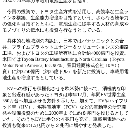
2024～2026年の車載用電池生産を目指す。
今回の投資で、トヨタ生産方式を活用し、高効率な生産ラ
インを構築。生産能力増強を目指すという。さらなる競争力
の強化を目指すとともに、電池生産に従事する人材の育成や
モノづくりの伝承にも投資を行なうとしている。
具体的な地域別の内訳は、日本ではパナソニックとの合
弁、プライムプラネットエナジー＆ソリューションズの姫路
工場、およびトヨタの工場所有地に合計約4000億円を投資。
米国ではToyota Battery Manufacturing, North Carolina（Toyota
Motor North America, Inc. 90％、豊田通商株式会社 10％出
資）に約3250億円（約25億ドル）を新たに投資し、車載用電
池生産を増強するとしている。
EVへの移行を積極化させる欧米勢に較べて、消極的な印
象と出遅れ感があったトヨタは昨年12月、年間EV世界生産
350万台へ加速させる方針を示した。加えて、EVやハイブリ
ッド車（HV）、燃料電池車（FCV）などの電動車の研究開
発や設備投資のために2030年までに約８兆円を投じるとして
いた。そのうちEVに半分の４兆円を充て、車載用電池への
投資も従来の1.5兆円から２兆円に増やすと発表した。