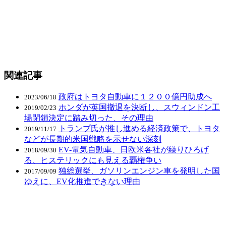
関連記事
政府はトヨタ自動車に１２００億円助成へ
2023/06/18
ホンダが英国撤退を決断し、スウィンドン工
2019/02/23
場閉鎖決定に踏み切った、その理由
トランプ氏が推し進める経済政策で、トヨタ
2019/11/17
などが長期的米国戦略を示せない深刻
EV-電気自動車、日欧米各社が繰りひろげ
2018/09/30
る、ヒステリックにも見える覇権争い
独総選挙、ガソリンエンジン車を発明した国
2017/09/09
ゆえに、EV化推進できない理由