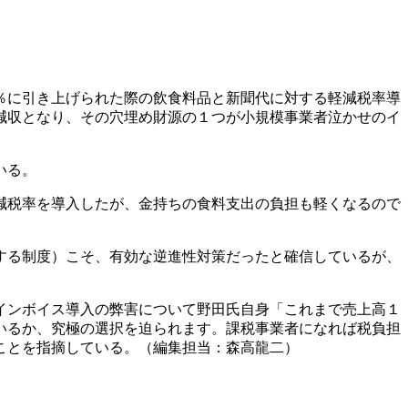
％に引き上げられた際の飲食料品と新聞代に対する軽減税率導
減収となり、その穴埋め財源の１つが小規模事業者泣かせのイ
いる。
減税率を導入したが、金持ちの食料支出の負担も軽くなるので
する制度）こそ、有効な逆進性対策だったと確信しているが、
インボイス導入の弊害について野田氏自身「これまで売上高１
いるか、究極の選択を迫られます。課税事業者になれば税負担
ことを指摘している。（編集担当：森高龍二）