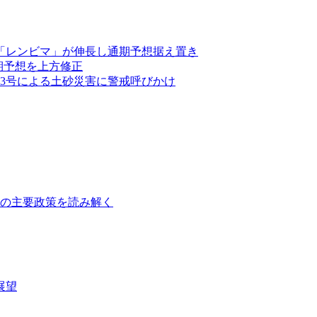
」「レンビマ」が伸長し通期予想据え置き
通期予想を上方修正
13号による土砂災害に警戒呼びかけ
障の主要政策を読み解く
展望