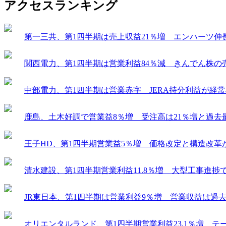
アクセスランキング
第一三共、第1四半期は売上収益21％増 エンハーツ伸
関西電力、第1四半期は営業利益84％減 きんでん株の
中部電力、第1四半期は営業赤字 JERA持分利益が経
鹿島、土木好調で営業益8％増 受注高は21％増と過去
王子HD、第1四半期営業益5％増 価格改定と構造改革
清水建設、第1四半期営業利益11.8％増 大型工事進
JR東日本、第1四半期は営業利益9％増 営業収益は過
オリエンタルランド、第1四半期営業利益23.1％増 