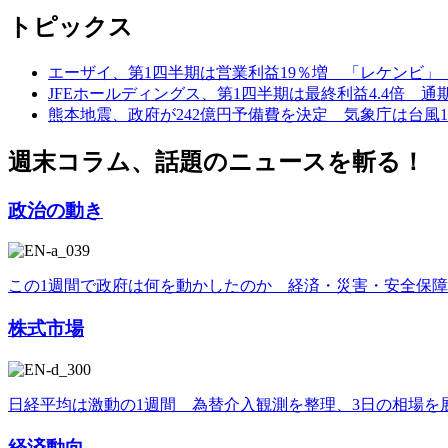
トピックス
エーザイ、第1四半期は営業利益19％増 「レケンビ
JFEホールディングス、第1四半期は最終利益4.4倍 
熊本地震、政府が242億円予備費を決定 気象庁は台風
週末コラム、話題のニュースを斬る！
政治の動き
この1週間で政府は何を動かしたのか 経済・災害・安全保
株式市場
日経平均は激動の1週間 為替介入観測を整理、3日の相場を
経済動向