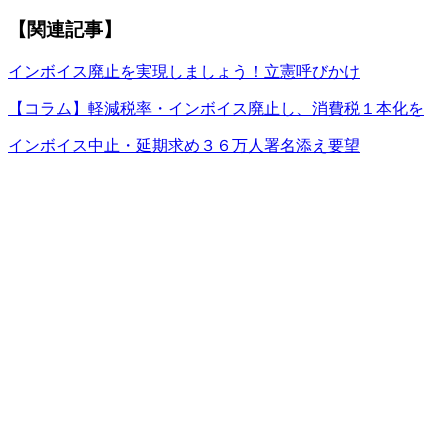
【関連記事】
インボイス廃止を実現しましょう！立憲呼びかけ
【コラム】軽減税率・インボイス廃止し、消費税１本化を
インボイス中止・延期求め３６万人署名添え要望