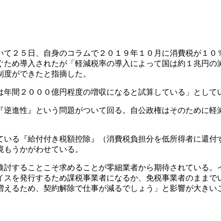
て２５日、自身のコラムで２０１９年１０月に消費税が１０
ぐため導入されたが「軽減税率の導入によって国は約１兆円の
制度ができたと指摘した。
年間２０００億円程度の増収になると試算している」として
逆進性』という問題がついて回る。自公政権はそのために軽
いる『給付付き税額控除』（消費税負担分を低所得者に還付
境もうかがわせている。
討することこそ求めることが零細業者から期待されている。
イスを発行するため課税事業者になるか、免税事業者のままで
増えるため、契約解除で仕事が減るでしょう」と影響が大きい