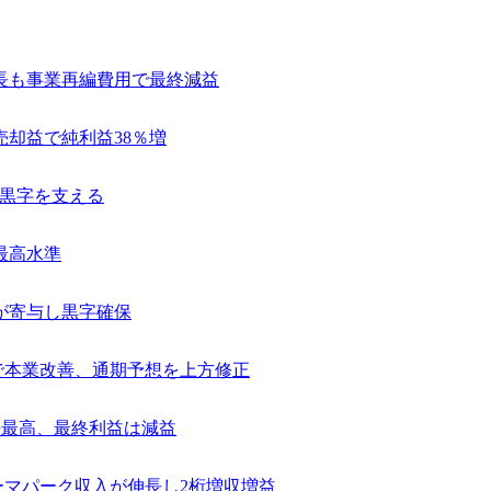
長も事業再編費用で最終減益
売却益で純利益38％増
常黒字を支える
最高水準
が寄与し黒字確保
捗で本業改善、通期予想を上方修正
去最高、最終利益は減益
テーマパーク収入が伸長し2桁増収増益