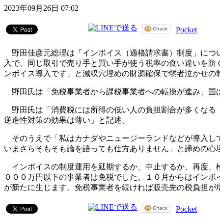
2023年09月26日 07:02
Pocket
野田佳彦元総理は「インボイス（適格請求書）制度」につい
入で、同じ取引で売り手と買い手が使う税率の食い違いを防
ンボイス導入です」と減収穴埋めの財源確保で弱者泣かせの
野田氏は「免税事業者から課税事業者への転換が進み、国は
野田氏は「消費税には所得の低い人の負担割合が多くなる『
逆進性対策の効果は薄い」と記述。
そのうえで「私はカナダやニュージーランドなどが導入して
いまさらそもそも論を語っても仕方ありません」と諦めの心
インボイスの制度運用を延期するか、中止するか、再度、検
０００万円以下の事業者は免税でした。１０月からはインボ
が新たに生じます。免税事業者を続ければ販売先の税負担が
Pocket