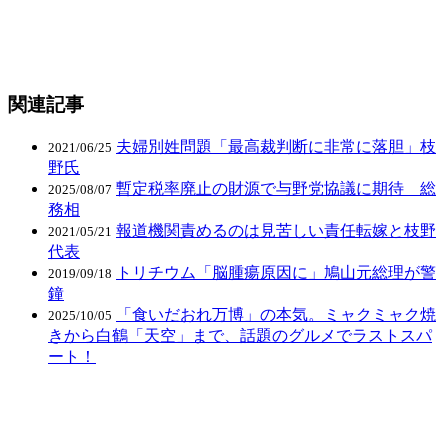
関連記事
夫婦別姓問題「最高裁判断に非常に落胆」枝
2021/06/25
野氏
暫定税率廃止の財源で与野党協議に期待 総
2025/08/07
務相
報道機関責めるのは見苦しい責任転嫁と枝野
2021/05/21
代表
トリチウム「脳腫瘍原因に」鳩山元総理が警
2019/09/18
鐘
「食いだおれ万博」の本気。ミャクミャク焼
2025/10/05
きから白鶴「天空」まで、話題のグルメでラストスパ
ート！