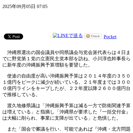
2025年09月05日 07:05
Pocket
沖縄県選出の国会議員や同県議会与党会派代表らは４日ま
でに野党第１党の立憲民主党本部を訪ね、小川淳也幹事長ら
に新年度の沖縄振興予算増額を要望した。
使途の自由度が高い沖縄振興予算は２０１４年度の３５０
１億円をピークに減少が続いている。２１年度までは３００
０億円ラインをキープしたが、２２年度以降２６００億円台
で推移している。
渡久地修県議は「沖縄振興予算は減る一方で防衛関連予算
は増えている」と指摘し「沖縄県が要求した『一括交付金』
は大幅に削られ、事業に支障が出ている」と危惧した。
また「国会で審議を行い、可能であれば『沖縄・北方問題