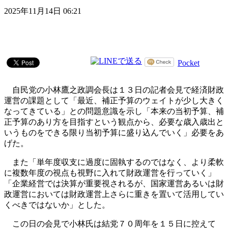
2025年11月14日 06:21
Pocket
自民党の小林鷹之政調会長は１３日の記者会見で経済財政
運営の課題として「最近、補正予算のウェイトが少し大きく
なってきている」との問題意識を示し「本来の当初予算、補
正予算のあり方を目指すという観点から、必要な歳入歳出と
いうものをできる限り当初予算に盛り込んでいく」必要をあ
げた。
また「単年度収支に過度に固執するのではなく、より柔軟
に複数年度の視点も視野に入れて財政運営を行っていく」
「企業経営では決算が重要視されるが、国家運営あるいは財
政運営においては財政運営上さらに重きを置いて活用してい
くべきではないか」とした。
この日の会見で小林氏は結党７０周年を１５日に控えて