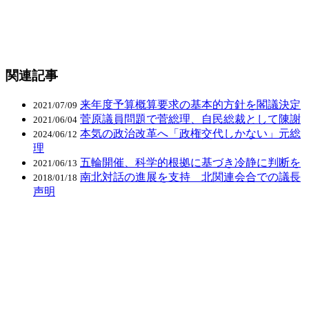
関連記事
来年度予算概算要求の基本的方針を閣議決定
2021/07/09
菅原議員問題で菅総理、自民総裁として陳謝
2021/06/04
本気の政治改革へ「政権交代しかない」元総
2024/06/12
理
五輪開催、科学的根拠に基づき冷静に判断を
2021/06/13
南北対話の進展を支持 北関連会合での議長
2018/01/18
声明