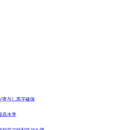
が寄与し黒字確保
最高水準
売却益で純利益38％増