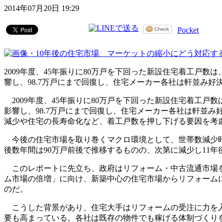
2014年07月20日 19:29
Pocket
2009年度、45年振りに80万戸を下回った新設住宅着工戸
響し、98.7万戸にまで回復し、住宅メーカー各社は軒並み好
2009年度、45年振りに80万戸を下回った新設住宅着工戸
影響し、98.7万戸にまで回復し、住宅メーカー各社は軒並み
減少や住宅の長寿命化など、着工戸数を押し下げる要因を考
今後の住宅市場を取り巻くマクロ環境として、世帯数減少時
後数年間は90万戸前後で推移するものの、次第に減少し11年
このレポートに先立ち、政府はリフォーム・中古流通市場を2
ム市場の倍増」に向け、新築中心の住宅市場からリフォーム
のだ。
こうした背景があり、住宅大手はリフォームの受注に力を入
要も高まっている。各社は既存の物件でも稼げる体制づくり