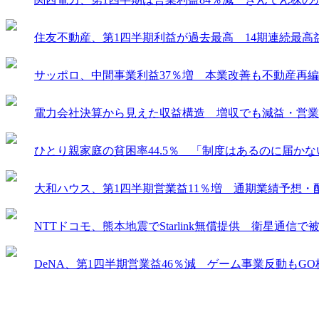
住友不動産、第1四半期利益が過去最高 14期連続最高
サッポロ、中間事業利益37％増 本業改善も不動産再
電力会社決算から見えた収益構造 増収でも減益・営業
ひとり親家庭の貧困率44.5％ 「制度はあるのに届か
大和ハウス、第1四半期営業益11％増 通期業績予想・
NTTドコモ、熊本地震でStarlink無償提供 衛星通信
DeNA、第1四半期営業益46％減 ゲーム事業反動もG