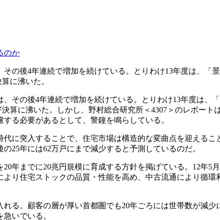
数は、その後4年連続で増加を続けている。とりわけ13年度は、
決算に沸いた。
数は、その後4年連続で増加を続けている。とりわけ13年度は
好決算に沸いた。しかし、野村総合研究所＜4307＞のレポート
慮する必要があるとして、警鐘を鳴らしている。
代に突入することで、住宅市場は構造的な変曲点を迎えるこ
後の25年には62万戸にまで減少すると予測しているのだ。
0年までに20兆円規模に育成する方針を掲げている。12年5
により住宅ストックの品質・性能を高め、中古流通により循環
れる。顧客の層が厚い首都圏でも20年ごろには世帯数が減少
を急いでいる。