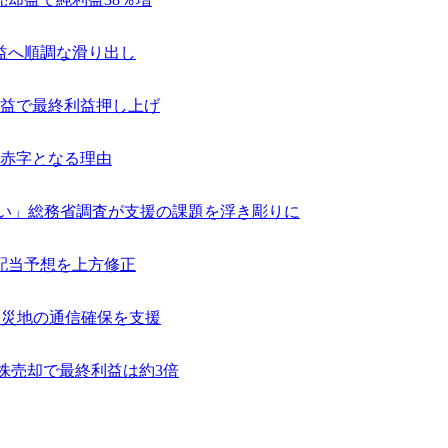
益へ順調な滑り出し
編益で最終利益押し上げ
赤字となる理由
ない」総務省調査が支援の課題を浮き彫りに
配当予想を上方修正
で被災地の通信確保を支援
O株売却で最終利益は約3倍