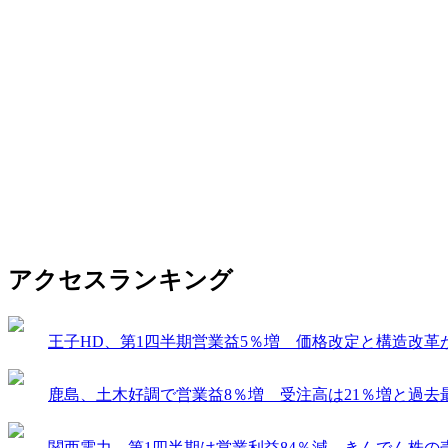
アクセスランキング
王子HD、第1四半期営業益5％増 価格改定と構造改革
鹿島、土木好調で営業益8％増 受注高は21％増と過去
関西電力、第1四半期は営業利益84％減 きんでん株の