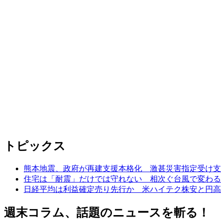
トピックス
熊本地震、政府が再建支援本格化 激甚災害指定受け支
住宅は「耐震」だけでは守れない 相次ぐ台風で変わる
日経平均は利益確定売り先行か 米ハイテク株安と円高
週末コラム、話題のニュースを斬る！