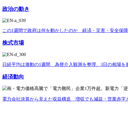
政治の動き
この1週間で政府は何を動かしたのか 経済・災害・安全保
株式市場
日経平均は激動の1週間 為替介入観測を整理、3日の相場を
経済動向
電力会社決算から見えた収益構造 増収でも減益・営業赤字