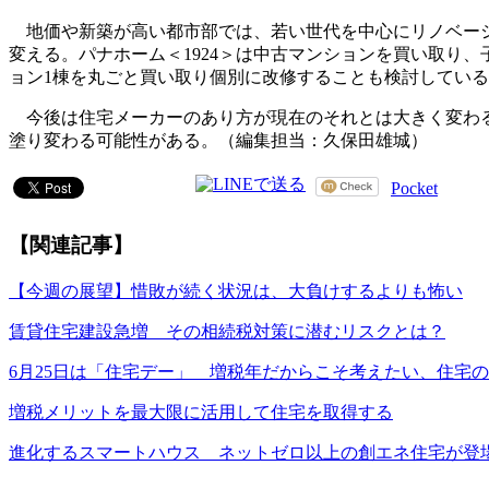
地価や新築が高い都市部では、若い世代を中心にリノベーシ
変える。パナホーム＜1924＞は中古マンションを買い取り、
ョン1棟を丸ごと買い取り個別に改修することも検討してい
今後は住宅メーカーのあり方が現在のそれとは大きく変わる
塗り変わる可能性がある。（編集担当：久保田雄城）
Pocket
【関連記事】
【今週の展望】惜敗が続く状況は、大負けするよりも怖い
賃貸住宅建設急増 その相続税対策に潜むリスクとは？
6月25日は「住宅デー」 増税年だからこそ考えたい、住宅
増税メリットを最大限に活用して住宅を取得する
進化するスマートハウス ネットゼロ以上の創エネ住宅が登