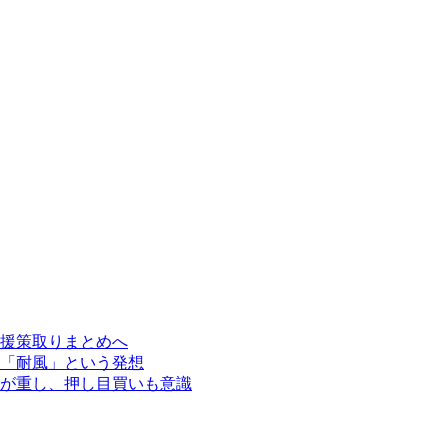
援策取りまとめへ
「耐風」という発想
が重し、押し目買いも意識