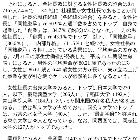
それによると、全社長数に対する女性社長数の割合は8万
7167人7.4％で、13.5 社に1社程度が女性社長であることが判
明した。社長の就任経緯（各経緯の割合）をみると、女性社
長は「同族継承」が 50.9％と過半数を占めてトップ。自身で
起業した「創業」は、34.7％で約3分の1となった。一方の男
性社長は、「創業」が 43.1％でトップ。以下、「同族継承」
（36.6％）、「内部昇格」（11.5％）と続いた。女性社長の
「同族継承」を押し上げている背景には、平均寿命の差があ
る。7月31日に厚生労働省が発表した「平成 25 年簡易生命
表」によると、男性の平均寿命が 80.21 歳であったのに対
し、女性は 86.61 歳と 6.40 歳女性の方が長い。夫が立ち上げ
た事業を妻が引き継ぐケースが必然的に多くなるという。
女性社長の出身大学をみると、トップは日本大学で230
人。以下、慶應義塾大学（206人）、早稲田大学（192人）、
青山学院大学（184人）といった関東圏の有名私大が名を連
ねる。上位は私立大学が占めており、国公立大学のトップ
は、お茶の水女子大学（40人）。また、“最高学府”と称され
る東京大学は38人となっている。なお、関西圏では、同志社
大学の127人がトップであった。
業種別にみると、美容業（1407人）が 35.1％でトップとな