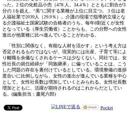
った。2 位の化粧品小売（478 人、34.4％）とともに割合が3
分の 1を超え、“美”に関する業種が上位に目立つ。 3 位は老
人福祉業で2039人（29.9％）。介護の現場で指導的立場とな
る介護福祉士国家試験の合格者のうち、毎年8割近くが女性
となっている（厚生労働省）ことからも、この分野への女性
進出が他業種に比べ進んでいることがわかる。
「性別に関係なく、有能な人材を活かす」という考え方は
否定されるものではないが、現実的には出産、子育て等によ
り離職を余儀なくされるケースは少なくない。同社では、女
性社長の就任経緯が「同族継承」に偏っていることは、こう
した問題の存在を裏付けているとしている。環境整備の進捗
度合いに比例しながら、女性の進出が進んでいる業種を中心
として、女性社長数は増加していくとみられる。女性社長数
増加とともに、活躍が期待されるのはこれからだとしてい
る。(編集担当：慶尾六郎)
Pocket