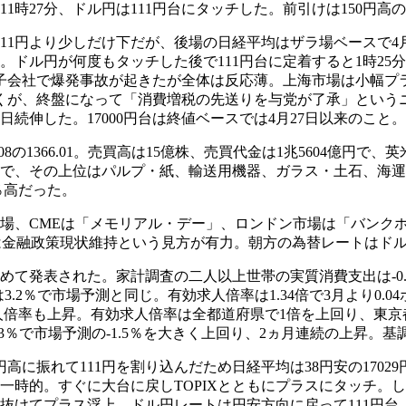
1時27分、ドル円は111円台にタッチした。前引けは150円高の1
円より少しだけ下だが、後場の日経平均はザラ場ベースで4月28日
ドル円が何度もタッチした後で111円台に定着すると1時25分
の子会社で爆発事故が起きたが全体は反応薄。上海市場は小幅
も続くが、終盤になって「消費増税の先送りを与党が了承」とい
で4日続伸した。17000円台は終値ベースでは4月27日以来の
は+16.08の1366.01。売買高は15億株、売買代金は1兆560
1業種で、その上位はパルプ・紙、輸送用機器、ガラス・土石、
％高だった。
式市場、CMEは「メモリアル・デー」、ロンドン市場は「バンク
会は金融政策現状維持という見方が有力。朝方の為替レートはドル円
発表された。家計調査の二人以上世帯の実質消費支出は-0.4
.2％で市場予測と同じ。有効求人倍率は1.34倍で3月より0.04
倍率も上昇。有効求人倍率は全都道府県で1倍を上回り、東京都は
3％で市場予測の-1.5％を大きく上回り、2ヵ月連続の上昇。
れて111円を割り込んだため日経平均は38円安の17029円で
の一時的。すぐに大台に戻しTOPIXとともにプラスにタッチ。
上抜けてプラス浮上。ドル円レートは円安方向に戻って111円