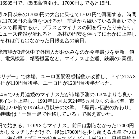
6985円で、ほぼ高値引け。17000円まであと15円。
以来の17000円の大台に乗せて17021円で再開する。時間
に17036円の高値をつけるが、前週から続いている薄商いでそ
プラスで再開するが、プラスとマイナスの間を行ったり来たり。
うニュース速報が流れると、為替の円安を伴ってにわかに上昇し
こと。それは何も出なかった日銀会合の前日。
4億円で、英米市場が3連休中で外国人がお休みなのか今年最少を更新。値
海運、電気機器、精密機器など。マイナスは空運、鉄鋼の2業種。
ホリデー」で休場。ユーロ圏景況感指数が改善し、ドイツDAX
が110円台後半、ユーロ円が123円台後半だった。
％で2ヵ月連続のマイナスだが市場予測の-1.3％よりも良か
ポイント上昇し、1991年11月以来24年5ヵ月ぶりの高水準。市
2.02倍で1974年6月以来の水準。「爆買い伝説の終わり」
基調判断は「一進一退で推移している」で据え置いた。
始まる。TOPIXもマイナス。前日は割らなかった17000円
しかしタッチしただけで、後は17000円を少し超える水準でウロ
台。上海市場はプラスで始まってどんどん上値追い。日経平均も