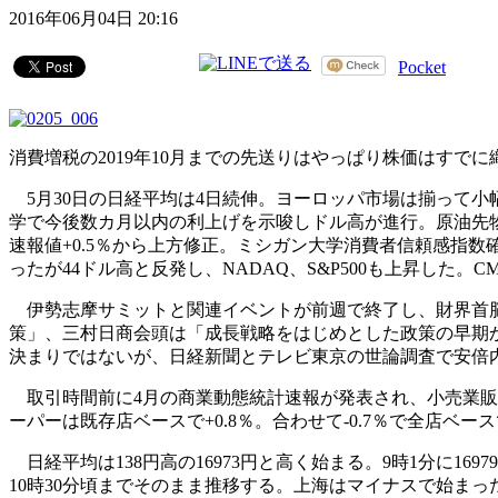
2016年06月04日 20:16
Pocket
消費増税の2019年10月までの先送りはやっぱり株価はす
5月30日の日経平均は4日続伸。ヨーロッパ市場は揃って小
学で今後数カ月以内の利上げを示唆しドル高が進行。原油先物価
速報値+0.5％から上方修正。ミシガン大学消費者信頼感指数
ったが44ドル高と反発し、NADAQ、S&P500も上昇した。C
伊勢志摩サミットと関連イベントが前週で終了し、財界首脳
策」、三村日商会頭は「成長戦略をはじめとした政策の早期か
決まりではないが、日経新聞とテレビ東京の世論調査で安倍内
取引時間前に4月の商業動態統計速報が発表され、小売業販売額
ーパーは既存店ベースで+0.8％。合わせて-0.7％で全店ベー
日経平均は138円高の16973円と高く始まる。9時1分に1697
10時30分頃までそのまま推移する。上海はマイナスで始ま