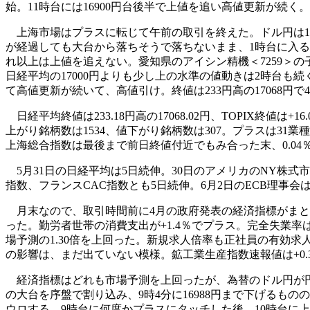
始。11時台には16900円台後半で上値を追い高値更新が続く。1
上海市場はプラスに転じて午前の取引を終えた。ドル円は111
が経過しても大台から落ちそうで落ちないまま、1時台に入る。
れ以上は上値を追えない。愛知県のアイシン精機＜7259＞
日経平均の17000円よりも少し上の水準の値動きは2時台
て高値更新が続いて、高値引け。終値は233円高の17068円
日経平均終値は233.18円高の17068.02円、TOPIX終値
上がり銘柄数は1534、値下がり銘柄数は307。プラスは3
上海総合指数は最後まで前日終値付近でもみ合った末、0.04
5月31日の日経平均は5日続伸。30日のアメリカのNY株
指数、フランスCAC指数とも5日続伸。6月2日のECB理事
月末なので、取引時間前に4月の政府発表の経済指標がまとめて
った。勤労者世帯の消費支出が+1.4％でプラス。完全失業率は3
場予測の1.30倍を上回った。新規求人倍率も正社員の有効求人
の影響は、まだ出ていない模様。鉱工業生産指数速報値は+0.
経済指標はどれも市場予測を上回ったが、為替のドル円が円高に振
の大台を序盤で割り込み、9時4分に16988円まで下げるもの
ウロする。9時台に何度かプラスにタッチした後、10時台に