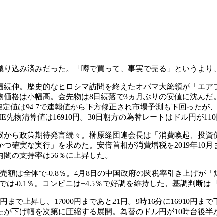
でに織り込み済みだった。「噂で買って、事実で売る」というよ
幅続伸。歴史的なヒロシマ訪問を終えたオバマ大統領が「エア
格は小幅高。金先物は8日続落で3ヵ月ぶりの安値に沈んだ。1
確定値は94.7で速報値から下方修正され市場予測も下回ったが
ME先物清算値は16910円。30日朝方の為替レートはドル円が1
から政策期待発言続々。榊原経団連会長は「消費喚起、投資
つ確実な実行」を求めた。安倍首相が消費増税を2019年10
閣の支持率は56％に上昇した。
は全体で-0.8％。4月8日の中国政府の関税率引き上げが「爆
スでは-0.1％。コンビニは+4.5％で好調を維持した。基調判断
9円まで上昇し、17000円まであと21円。9時16分に16910
ったが下げ幅を次第に圧縮する展開。為替のドル円が10時台後