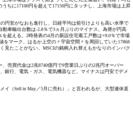
に17100円を超えて17150円にタッチし、上海市場は上昇
為替の円安がなおも進行し、日経平均は前引けよりも高い水準で
。自動車輸出台数は-2.8％で3ヵ月ぶりのマイナス。為替が円高
を超える。2時発表の4月の新設住宅着工戸数は+9.0％で市場
高値をマーク。はるか上空の〃宇宙空間〃を周回していた17868
く見たことがない。MSCIの銘柄入れ替えもかなりのインパク
オーバー、売買代金は2兆8740億円で9営業日ぶりの2兆円オーバー
鉱業、銀行、電気・ガス、電気機器など。マイナスは円安でデメ
イ（Sell in May／5月に売れ）」と言われるが、大型連休直