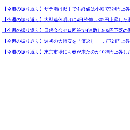
【今週の振り返り】ザラ場は派手でも終値は小幅で324円上
【今週の振り返り】大型連休明けに4日続伸し305円上昇した
【今週の振り返り】日銀会合ゼロ回答で4連敗し906円下落の
【今週の振り返り】週初の大幅安を「倍返し」して724円上
【今週の振り返り】東京市場にも春が来たのか1026円上昇し