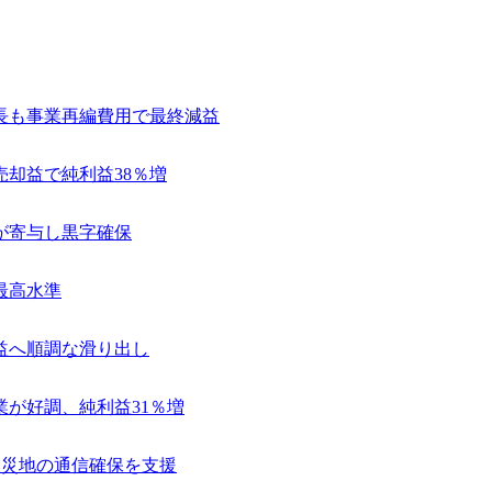
長も事業再編費用で最終減益
売却益で純利益38％増
が寄与し黒字確保
最高水準
益へ順調な滑り出し
業が好調、純利益31％増
で被災地の通信確保を支援