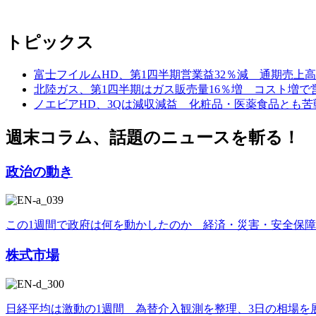
トピックス
富士フイルムHD、第1四半期営業益32％減 通期売上
北陸ガス、第1四半期はガス販売量16％増 コスト増で
ノエビアHD、3Qは減収減益 化粧品・医薬食品とも
週末コラム、話題のニュースを斬る！
政治の動き
この1週間で政府は何を動かしたのか 経済・災害・安全保
株式市場
日経平均は激動の1週間 為替介入観測を整理、3日の相場を