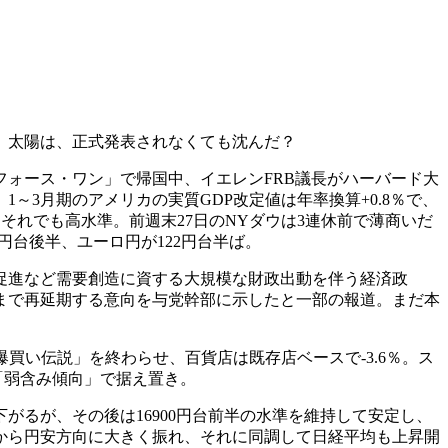
り、太陽は、正式発表されなくても沈んだ？
フォース・ワン」で帰国中、イエレンFRB議長がハーバード大
～3月期のアメリカの実質GDP改定値は年率換算+0.8％で、
、それでも高水準。前週末27日のNYダウは3連休前で薄商いだ
10円台後半、ユーロ円が122円台半ば。
促進など需要創造に資する大規模な財政出動を伴う経済政
月まで再延期する意向を与党幹部に示したと一部の報道。まだ本
買い伝説」を終わらせ、百貨店は既存店ベースで-3.6％。ス
は「弱含み傾向」で据え置き。
円まで下がるが、その後は16900円台前半の水準を維持して安定し、
半から円安方向に大きく振れ、それに同調して日経平均も上昇開