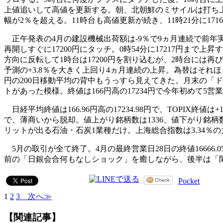
上値追いして高値を更新する。朝、北朝鮮のミサイルは打ち上げ
幅が2％を超える。11時台も高値更新が続き、11時21分に171
正午発表の4月の建設機械出荷額は-9％で9ヵ月連続で前年
再開しすぐに17200円にタッチ。0時54分に17217円まで
方向に反転して1時台は17200円を割り込むが、2時台には
予測の+3.8％を大きく上回り4ヵ月連続の上昇。為替はそれほ
円の200日移動平均の背中もうっすら見えてきた。月末の「
トがあった模様。終値は166円高の17234円で今年初めて5営業
日経平均終値は166.96円高の17234.98円で、TOPIX終値
で、薄商いから脱却。値上がり銘柄数は1336、値下がり銘柄
リットが出る石油・石炭1業種だけ。上海総合指数は3.34％
5月の取引が全て終了。4月の最終営業日28日の終値16666.0
前の「日銀会合何もなしショック」を癒しながら、後半は「
Pocket
1
2
3
次へ≫
【関連記事】