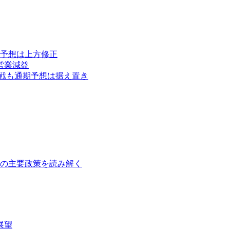
高予想は上方修正
営業減益
苦戦も通期予想は据え置き
障の主要政策を読み解く
展望