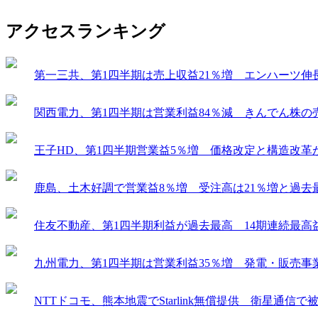
アクセスランキング
第一三共、第1四半期は売上収益21％増 エンハーツ伸
関西電力、第1四半期は営業利益84％減 きんでん株の
王子HD、第1四半期営業益5％増 価格改定と構造改革
鹿島、土木好調で営業益8％増 受注高は21％増と過去
住友不動産、第1四半期利益が過去最高 14期連続最高
九州電力、第1四半期は営業利益35％増 発電・販売事
NTTドコモ、熊本地震でStarlink無償提供 衛星通信