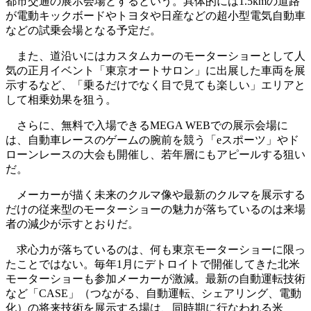
都市交通の展示会場とするという。具体的には1.5kmの道路
が電動キックボードやトヨタや日産などの超小型電気自動車
などの試乗会場となる予定だ。
また、道沿いにはカスタムカーのモーターショーとして人
気の正月イベント「東京オートサロン」に出展した車両を展
示するなど、「乗るだけでなく目で見ても楽しい」エリアと
して相乗効果を狙う。
さらに、無料で入場できるMEGA WEBでの展示会場に
は、自動車レースのゲームの腕前を競う「eスポーツ」やド
ローンレースの大会も開催し、若年層にもアピールする狙い
だ。
メーカーが描く未来のクルマ像や最新のクルマを展示する
だけの従来型のモーターショーの魅力が落ちているのは来場
者の減少が示すとおりだ。
求心力が落ちているのは、何も東京モーターショーに限っ
たことではない。毎年1月にデトロイトで開催してきた北米
モーターショーも参加メーカーが激減。最新の自動運転技術
など「CASE」（つながる、自動運転、シェアリング、電動
化）の将来技術を展示する場は、同時期に行なわれる米