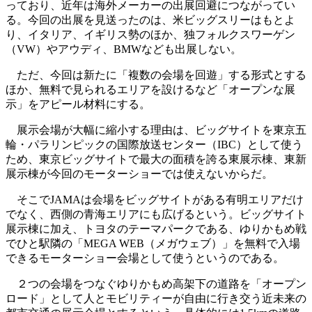
っており、近年は海外メーカーの出展回避につながってい
る。今回の出展を見送ったのは、米ビッグスリーはもとよ
り、イタリア、イギリス勢のほか、独フォルクスワーゲン
（VW）やアウディ、BMWなども出展しない。
ただ、今回は新たに「複数の会場を回遊」する形式とする
ほか、無料で見られるエリアを設けるなど「オープンな展
示」をアピール材料にする。
展示会場が大幅に縮小する理由は、ビッグサイトを東京五
輪・パラリンピックの国際放送センター（IBC）として使う
ため、東京ビッグサイトで最大の面積を誇る東展示棟、東新
展示棟が今回のモーターショーでは使えないからだ。
そこでJAMAは会場をビッグサイトがある有明エリアだけ
でなく、西側の青海エリアにも広げるという。ビッグサイト
展示棟に加え、トヨタのテーマパークである、ゆりかもめ戦
でひと駅隣の「MEGA WEB（メガウェブ）」を無料で入場
できるモーターショー会場として使うというのである。
２つの会場をつなぐゆりかもめ高架下の道路を「オープン
ロード」として人とモビリティーが自由に行き交う近未来の