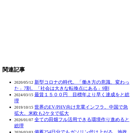
関連記事
新型コロナの時代。「働き方の意識、変わっ
2020/05/12
た」7割。「社会は大きな転換点にある」9割
最賃１５００円 目標年より早く達成をと総
2024/03/15
理
世界のEV/PHV向け充電インフラ。中国で急
2019/10/15
拡大。米欧も2ケタで拡大
全ての田畑フル活用できる環境作り進めると
2026/01/07
総理
備蓄254日分でもガソリン代は上がる。地政
2026/03/03