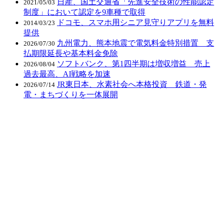
日産、国土交通省「先進安全技術の性能認定
2021/05/03
制度」において認定を9車種で取得
ドコモ、スマホ用シニア見守りアプリを無料
2014/03/23
提供
九州電力、熊本地震で電気料金特別措置 支
2026/07/30
払期限延長や基本料金免除
ソフトバンク、第1四半期は増収増益 売上
2026/08/04
過去最高、AI戦略を加速
JR東日本、水素社会へ本格投資 鉄道・発
2026/07/14
電・まちづくりを一体展開