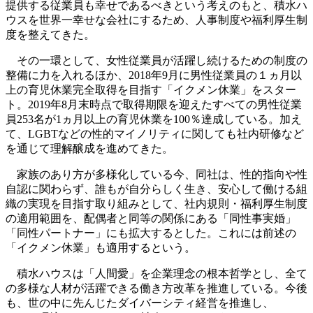
提供する従業員も幸せであるべきという考えのもと、積水ハ
ウスを世界一幸せな会社にするため、人事制度や福利厚生制
度を整えてきた。
その一環として、女性従業員が活躍し続けるための制度の
整備に力を入れるほか、2018年9月に男性従業員の１ヵ月以
上の育児休業完全取得を目指す「イクメン休業」をスター
ト。2019年8月末時点で取得期限を迎えたすべての男性従業
員253名が1ヵ月以上の育児休業を100％達成している。加え
て、LGBTなどの性的マイノリティに関しても社内研修など
を通じて理解醸成を進めてきた。
家族のあり方が多様化している今、同社は、性的指向や性
自認に関わらず、誰もが自分らしく生き、安心して働ける組
織の実現を目指す取り組みとして、社内規則・福利厚生制度
の適用範囲を、配偶者と同等の関係にある「同性事実婚」
「同性パートナー」にも拡大するとした。これには前述の
「イクメン休業」も適用するという。
積水ハウスは「人間愛」を企業理念の根本哲学とし、全て
の多様な人材が活躍できる働き方改革を推進している。今後
も、世の中に先んじたダイバーシティ経営を推進し、