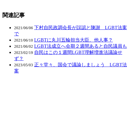
関連記事
下村自民政調会長が誤認と陳謝 LGBT法案
2021/06/06
で
LGBTに丸川五輪担当大臣、他人事？
2021/06/10
LGBT法成立へ会期２週間あると自民議員も
2021/06/02
自民はこの１週間LGBT理解増進法議論せ
2023/02/19
ず？
正々堂々、国会で議論しましょう LGBT法
2023/05/03
案