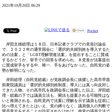
2021年10月20日 06:29
Pocket
岸田文雄総理は１８日、日本記者クラブでの党首討論会
で、２０２２年の通常国会に「選択的夫婦別姓を導入するた
めの法案」と「LGBT理解増進法案」を提出することに賛成
するかどうか、挙手での回答を求められ、８党首が法案提出
に賛成挙手をする中、唯一、手をあげなかった。自民党の姿
勢が鮮明になった。
岸田総理（自民党総裁）が党政調会長に抜擢した高市早苗
前衆院議員は「選択的夫婦別姓制度」導入には真っ向反対し
てきた人物。その高市氏を政調会長に抜擢した以上、岸田総
理・総裁の下では議員立法も、閣法も提案される可能性はな
いと推測される。自民党内で法案に理解を示す議員も従前に
比べ増えてきたとはいえ、党の縛りなく、議員個人の判断で
賛否意志をすることが許可されなければ、他党の議員立法で