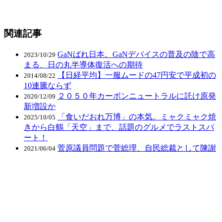
関連記事
GaNばれ日本。GaNデバイスの普及の陰で高
2023/10/29
まる、日の丸半導体復活への期待
【日経平均】一服ムードの47円安で平成初の
2014/08/22
10連騰ならず
２０５０年カーボンニュートラルに託け原発
2020/12/09
新増設か
「食いだおれ万博」の本気。ミャクミャク焼
2025/10/05
きから白鶴「天空」まで、話題のグルメでラストスパ
ート！
菅原議員問題で菅総理、自民総裁として陳謝
2021/06/04