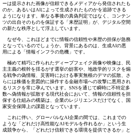
ーは提示された画像が信頼できるメディアから発信されたも
のか、あるいはAIによって生成されたものかを追跡できる
ようになります。単なる事後の真偽判定ではなく、コンテン
ツの出自そのものを保証する「来歴証明」が、デジタル空間
の新たな秩序として浮上しています。
なぜ今、これほどまでに情報の信頼性や来歴の担保が急務
となっているのでしょうか。背景にあるのは、生成AIの悪
用による「情報インフラの危機」です。
極めて精巧に作られたディープフェイク画像や映像は、民
主主義の根幹を揺るがす選挙の妨害や、地政学的リスクを煽
る戦争の偽情報、災害時における事実無根のデマの拡散、さ
らには株価を意図的に操作する金融市場への攻撃に悪用され
るリスクを常に孕んでいます。SNSを通じて瞬時に不特定多
数へ偽情報が拡散する現代社会において、情報の信頼性を担
保する仕組みの構築は、企業のレジリエンスだけでなく、国
家安全保障上の課題となっています。
これに伴い、グローバルなAI企業の間では、これまでの
ような「どれだけ高性能なAIモデルを作れるか」という生
成競争から、「どれだけ信頼できる環境を提供できるか」と