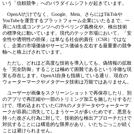
いう「信頼競争」へのパラダイムシフトが起きています。
OpenAIだけでなく、Google、Meta、さらにはTikTokや
YouTubeを運営するプラットフォーム企業にいたるまで、一
斉にAI生成コンテンツへのラベリング義務化や、検出技術
の標準化に動いています。現代のテック市場において、「安
全性や透明性の担保」は単なる社会的責任（CSR）ではな
く、企業の市場価値やサービス価値を左右する最重要の競争
軸へと格上げされています。
ただし、どれほど高度な技術を導入しても、偽情報の拡散
を「完全防御」することは極めて困難であるという冷徹な現
実も存在します。OpenAI自身も指摘している通り、現在の
ウォーターマークやメタデータ技術は万能ではありません。
ユーザーが画像をスクリーンショットで再保存したり、別
のアプリで再圧縮や一部のトリミング加工を施したりするだ
けで、埋め込まれていたC2PAのメタデータやウォーターマ
ークが容易に消失してしまうケースが多いためです。悪意を
持った改ざん行為に対して、技術的な検出アプローチだけで
対抗することには構造的な限界があり、いたちごっこが続く
ことは避けられません。