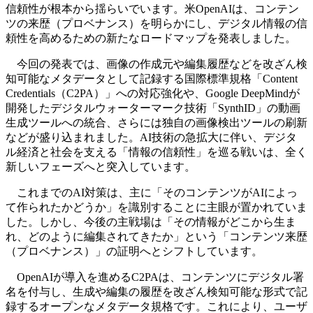
信頼性が根本から揺らいでいます。米OpenAIは、コンテン
ツの来歴（プロベナンス）を明らかにし、デジタル情報の信
頼性を高めるための新たなロードマップを発表しました。
今回の発表では、画像の作成元や編集履歴などを改ざん検
知可能なメタデータとして記録する国際標準規格「Content
Credentials（C2PA）」への対応強化や、Google DeepMindが
開発したデジタルウォーターマーク技術「SynthID」の動画
生成ツールへの統合、さらには独自の画像検出ツールの刷新
などが盛り込まれました。AI技術の急拡大に伴い、デジタ
ル経済と社会を支える「情報の信頼性」を巡る戦いは、全く
新しいフェーズへと突入しています。
これまでのAI対策は、主に「そのコンテンツがAIによっ
て作られたかどうか」を識別することに主眼が置かれていま
した。しかし、今後の主戦場は「その情報がどこから生ま
れ、どのように編集されてきたか」という「コンテンツ来歴
（プロベナンス）」の証明へとシフトしています。
OpenAIが導入を進めるC2PAは、コンテンツにデジタル署
名を付与し、生成や編集の履歴を改ざん検知可能な形式で記
録するオープンなメタデータ規格です。これにより、ユーザ