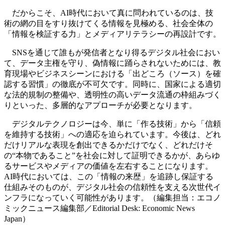
だからこそ、AI時代において真に問われているのは、技
術の網の目をすり抜けてくる情報を見極める、社会全体の
「情報を検証する力」とメディアリテラシーの再設計です。
SNSを通じて誰もが発信者となり得るデジタル社会におい
て、データ主権を守り、偽情報に踊らされないためには、教
育現場やビジネスシーンにおける「出どころ（ソース）を確
認する習慣」の徹底が不可欠です。同時に、国家による適切
な法的規制の整備や、透明性の高いデータ流通の枠組みづく
りといった、多層的なアプローチが必要となります。
デジタルテクノロジーは今、単に「作る技術」から「信頼
を維持する技術」への適応を迫られています。今後は、どれ
だけリアルな表現を創出できるかだけでなく、どれだけそ
の“本物であること”を社会に対して証明できるかが、あらゆ
るサービスやメディアの価値を左右することになります。
AI時代においては、この「情報の来歴」を追跡し保証する
仕組みそのものが、デジタル社会の信頼性を支える次世代イ
ンフラになっていく可能性があります。（編集担当：エコノ
ミックニュース編集部／Editorial Desk: Economic News
Japan）