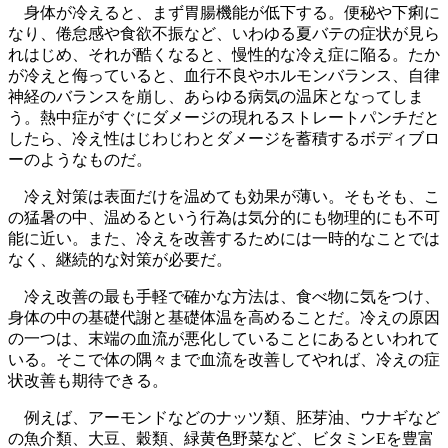
身体が冷えると、まず胃腸機能が低下する。便秘や下痢に
なり、倦怠感や食欲不振など、いわゆる夏バテの症状が見ら
れはじめ、それが酷くなると、慢性的な冷え症に陥る。たか
が冷えと侮っていると、血行不良やホルモンバランス、自律
神経のバランスを崩し、あらゆる病気の温床となってしま
う。熱中症がすぐにダメージの現れるストレートパンチだと
したら、冷え性はじわじわとダメージを蓄積するボディブロ
ーのようなものだ。
冷え対策は表面だけを温めても効果が薄い。そもそも、こ
の猛暑の中、温めるという行為は気分的にも物理的にも不可
能に近い。また、冷えを改善するためには一時的なことでは
なく、継続的な対策が必要だ。
冷え改善の最も手軽で確かな方法は、食べ物に気をつけ、
身体の中の基礎代謝と基礎体温を高めることだ。冷えの原因
の一つは、末端の血流が悪化していることにあるといわれて
いる。そこで体の隅々まで血流を改善してやれば、冷えの症
状改善も期待できる。
例えば、アーモンドなどのナッツ類、胚芽油、ウナギなど
の魚介類、大豆、穀類、緑黄色野菜など、ビタミンEを豊富