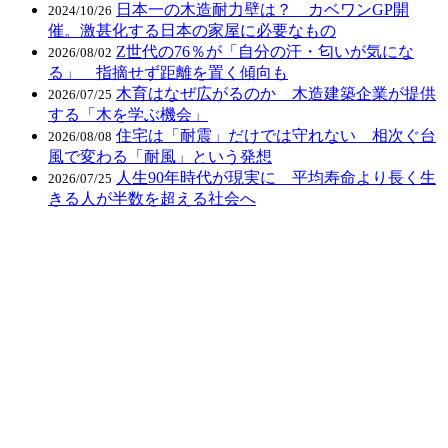
日本一の木造耐力壁は？ カベワンGP開
2024/10/26
催。激甚化する日本の家屋に必要なもの
Z世代の76％が「自分の汗・匂いが気にな
2026/08/02
る」 指摘せず距離を置く傾向も
木育はなぜ広がるのか 木造建築企業が提供
2026/07/25
する「木を学ぶ機会」
住宅は「耐震」だけでは守れない 相次ぐ台
2026/08/08
風で変わる「耐風」という発想
人生90年時代が現実に 平均寿命より長く生
2026/07/25
きる人が半数を超える社会へ