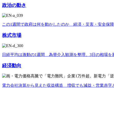
政治の動き
この1週間で政府は何を動かしたのか 経済・災害・安全保
株式市場
日経平均は激動の1週間 為替介入観測を整理、3日の相場を
経済動向
電力会社決算から見えた収益構造 増収でも減益・営業赤字