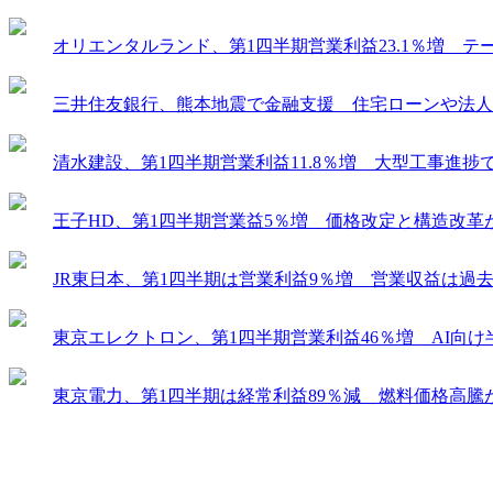
オリエンタルランド、第1四半期営業利益23.1％増 
三井住友銀行、熊本地震で金融支援 住宅ローンや法人
清水建設、第1四半期営業利益11.8％増 大型工事進
王子HD、第1四半期営業益5％増 価格改定と構造改革
JR東日本、第1四半期は営業利益9％増 営業収益は過
東京エレクトロン、第1四半期営業利益46％増 AI向
東京電力、第1四半期は経常利益89％減 燃料価格高騰