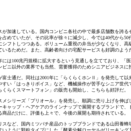
が加速している。国内コンビニ各社の中で最多店舗数を誇る
上を占めていたが、その比率が徐々に減少し、今では40代から5
にシフトしつつある。ボリューム重視の弁当が少なくなり、高
ているためだ。また、高齢者向けの宅配サービスも好調のよう
5年には100兆円規模に拡大するという見通しを立てており、「
ンビニ以外の業界でも当然、需要獲得のためシニアビジネスに
富士通だ。同社は2001年に「らくらくホンⅡ」を発売して以
すい「はっきりボイス」など、機械操作が苦手なシニア世代で
「らくらくスマートフォン」の販売も開始し、こちらも好評だ。
スメシリーズ「プリオール」を発売し、順調に売り上げを伸ば
ーキャップ・ヘアケアのラインナップで展開するブランドで、
る商品だけに、評価も上々で、今後の展開も期待されている。
スなど、国内ミツバチ産品のトップブランドである山田養蜂場
いように顆粒タイプにした「酵素分解ローヤルゼリーキング 