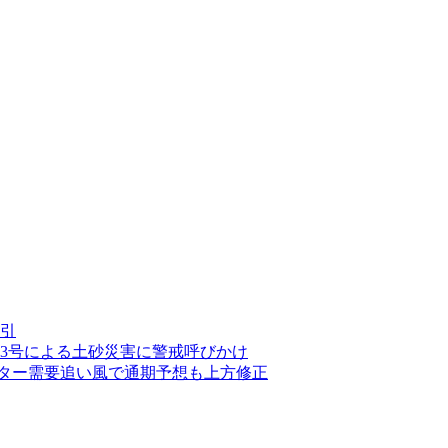
引
13号による土砂災害に警戒呼びかけ
ンター需要追い風で通期予想も上方修正