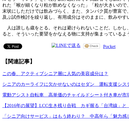
れた「喉が細くなり粒が飲めなくなった」「粒が大きいので
末状にしただけでは飲みづらく、また、タンパク質が豊富で、
及ぶ試作検討を繰り返し、有用成分はそのままに、飲みやす
人は誰しも歳をとる。それは避けられないことだ。しかし、
ると、そういった要望をかなえる物に支持が集まっているよ
Pocket
【関連記事】
この春、アクティブシニア層に人気の美容成分は？
シニアのカーライフに欠かせないのはセダン 運転支援シス
電動アシスト自転車 高単価のチャイルドシート付き車が市
【2016年の展望】LCC生き残り合戦 カギ握る「台湾線」と
「シニア向けサービス」はもう終わり？ 中高年ら「魅力感