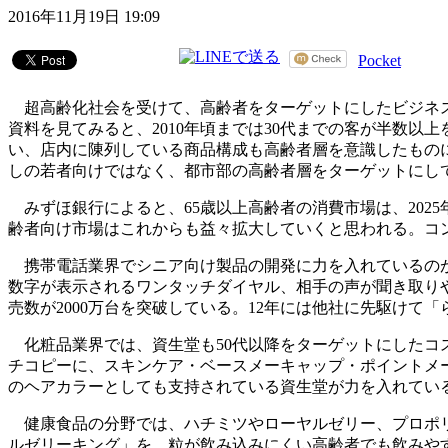
2016年11月19日 19:09
Pocket
超高齢化社会を受けて、高齢者をターゲットにしたビジネス
資料を見てみると、2010年頃までは30代までの客が半数以
い、店内に陳列している商品構成も高齢者層を意識したもの
しの若者向けではなく、都市部の高齢者層をターゲットにし
みずほ銀行によると、65歳以上高齢者の消費市場は、202
齢者向け市場はこれからも益々拡大していくと思われる。コ
携帯電話業界でシニア向け製品の開発に力を入れているのが
数字が表示されるワンタッチダイヤル、相手の声が聞き取りや
売数が2000万台を突破している。12年には他社に先駆けて
化粧品業界では、資生堂も50代以降をターゲットにしたコ
チコピーに、スキンケア・ベースメーキャップ・ポイントメ
のヘアカラーとしても支持されている資生堂が力を入れてい
健康食品の分野では、ハチミツやローヤルゼリー、プロポリ
ルゼリーキング」を、粒が飲み込みにくい高齢者でも飲みやす