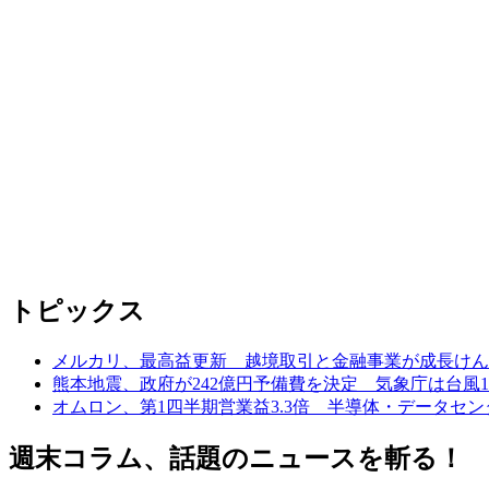
トピックス
メルカリ、最高益更新 越境取引と金融事業が成長けん
熊本地震、政府が242億円予備費を決定 気象庁は台風
オムロン、第1四半期営業益3.3倍 半導体・データセ
週末コラム、話題のニュースを斬る！