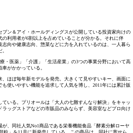
セブン＆アイ・ホールディングスが公開している投資家向けの
0代の利用者が6割以上を占めていることが分かる。それに伴
級志向や健康志向、惣菜などに力を入れているのは、一人暮ら
だ。
医療・医薬」「介護」「生活産業」の3つの事業分野において高
拍車がかかっている。
来、ほぼ毎年新モデルを発売。大きくて見やすいキー、画面に
も使いやすい機能を追求して人気を博し、2011年には累計販
している。プリオールは「大人の七難すんなり解決」をキャッ
ドラッグストアなどの市販品のみならず、美容室などプロ向け
が、同社人気No1商品である栄養機能食品「酵素分解ローヤ
顆粒」を11月に新発売している。この商品は、同社に寄せら