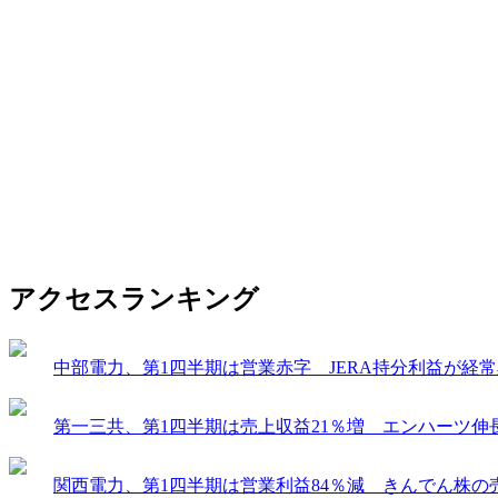
アクセスランキング
中部電力、第1四半期は営業赤字 JERA持分利益が経
第一三共、第1四半期は売上収益21％増 エンハーツ伸
関西電力、第1四半期は営業利益84％減 きんでん株の