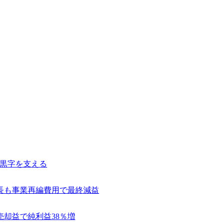
常黒字を支える
長も事業再編費用で最終減益
売却益で純利益38％増