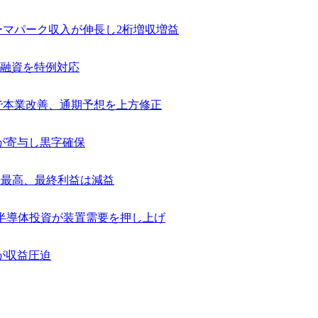
テーマパーク収入が伸長し2桁増収増益
融資を特例対応
捗で本業改善、通期予想を上方修正
が寄与し黒字確保
去最高、最終利益は減益
け半導体投資が装置需要を押し上げ
が収益圧迫