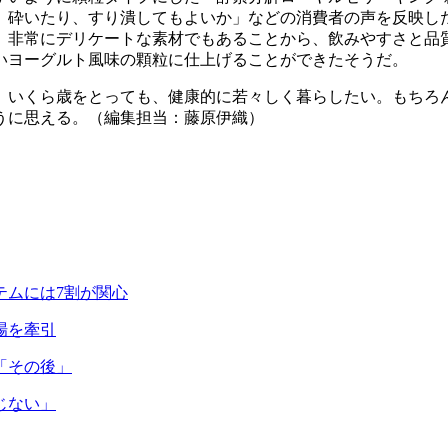
、砕いたり、すり潰してもよいか」などの消費者の声を反映し
非常にデリケートな素材でもあることから、飲みやすさと品質
いヨーグルト風味の顆粒に仕上げることができたそうだ。
いくら歳をとっても、健康的に若々しく暮らしたい。もちろ
うに思える。（編集担当：藤原伊織）
テムには7割が関心
場を牽引
「その後」
じない」