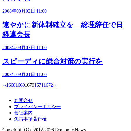
2008年09月03日 11:00
速やかに新体制確立を 総理辞任で日
経連会長
2008年09月03日 11:00
スピーディに総合対策の実行を
2008年09月01日 11:00
«
‹
1668
1669
1670
1671
1672
›
»
お問合せ
プライバシーポリシー
会社案内
免責事項著作権
Copyright（C）2012-2026 Economic News